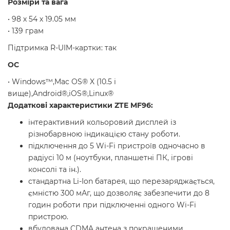
Розміри та вага
• 98 х 54 х 19.05 мм
• 139 грам
Підтримка R-UIM-картки: так
ОС
• Windows™,Mac OS® X (10.5 і
вище),Android®,iOS®,Linux®
Додаткові характеристики ZTE MF96:
інтерактивний кольоровий дисплей із
різнобарвною індикацією стану роботи.
підключення до 5 Wi-Fi пристроїв одночасно в
радіусі 10 м (ноутбуки, планшетні ПК, ігрові
консолі та ін.).
стандартна Li-Ion батарея, що перезаряджається,
ємністю 300 мАг, що дозволяє забезпечити до 8
годин роботи при підключенні одного Wi-Fi
пристрою.
вбудована CDMA антена з покращеними