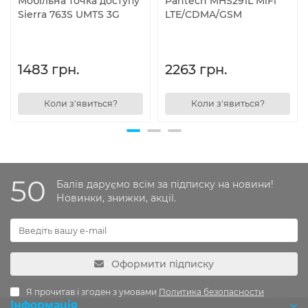
Мобільна точка доступу
Pantech MHS291L MiFi
Sierra 763S UMTS 3G
LTE/CDMA/GSM
1483 грн.
2263 грн.
Коли з'явиться?
Коли з'явиться?
50
Балів даруємо всім за підписку на новини!
Новинки, знижки, акції.
Оформити підписку
Я прочитав і згоден з умовами
Политика безопасности
Інформація