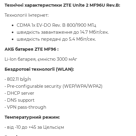
Технічні характеристики ZTE Unite 2 MF96U Rev.B:
Технології Інтернет:
CDMA 1x EV-DO Rev. B 800/1900 МГц
швидкість завантаження до 14.7 Мбіт/сек.
швидкість передачі до 5.4 Мбіт/сек.
АКБ батарея
ZTE MF96
:
Li-Ion батарея, ємністю 3000 мАг
Бездротові технології (WLAN):
• 802.11 b/g/n
• Pre-configurable security (WEP/WPA/WPA2)
• DHCP server
• DNS support
• VPN pass-through
Температурний режим:
• від -10 до +45 за Цельсієм