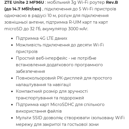
ZTE Unite 2 MF96U
: мобільний 3g Wi-Fi роутер
Rev.B
(до 14.7 Мбіт/сек)
, підключення до 5 Wi-Fi пристроїв
одночасно в радіусі 10 м, роз'єм для підключення
зовнішньої антени, підтримка R-UIM карт та карт
microSD до 32 Гб, акумулятор 3000 мАг.
Підтримка 4G LTE даних
Можливість підключення до десяти Wi-Fi
пристроїв
Простий веб-інтерфейс - не потрібне
встановлення додаткового програмного
забезпечення
Повнокольоровий РК-дисплей для простого
налаштування та навігації
Компактний розмір для зручності
транспортування та подорожей
Підтримка карт MicroSDHC для спільного
використання файлів
Мульти SSID дозволяє створювати ізольовану WiFi
мережу для закритої та гостьової зони