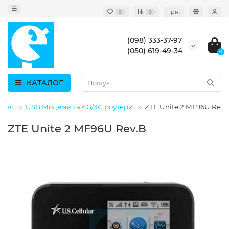
грн.
0
0
(098) 333-37-97
(050) 619-49-34
0
КАТАЛОГ
ання
USB Модеми та 4G/3G роутери
ZTE Unite 2 MF96U Rev.
ZTE Unite 2 MF96U Rev.B