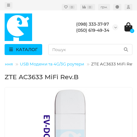
грн.
0
0
(098) 333-37-97
(050) 619-49-34
0
КАТАЛОГ
нання
USB Модеми та 4G/3G роутери
ZTE AC3633 MiFi Rev.
ZTE AC3633 MiFi Rev.B