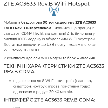
ZTE AC3633 Rev.B WiFi Hotspot
Мобільна бездротова
3G точка доступу ZTE AC3633
EVDO Rev.B Інтертелеком
– новинка, що працює в
стандарті CDMA Rev.B, від компанії ZTE. Виконана у
вигляді ЮСБ модему із вбудованим WiFi роутером.
Достатньо включити до USB порту і модем включає
WiFi точку 3G EVDO.
У комплекті йде сам WiFi модем та блок живлення.
ТЕХНІЧНІ ХАРАКТЕРИСТИКИ ZTE AC3633
REV.B CDMA:
підключення до 8 Wi-Fi пристроїв (планшет,
смартфон, ноутбук, ігрова приставка тощо)
одночасно в радіусі 30-40 метрів.
ІНТЕРФЕЙС ZTE AC3633 REV.B CDMA: