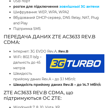
USB порт
роз'єм для підключення
зовнішньої 3G антени
Шифрування: WEP, WPA, WPA2
Вбудований DHCP-сервер, DNS Relay, NAT, Plug
and Play
Підтримка SMS
ПЕРЕДАЧА ДАНИХ ZTE AC3633 REV.B
CDMA:
Інтернет: 3G EVDO Rev.A,
Rev.B
WiFi: 802.11 b/g –
дальність до 45
метрів
Швидкість
прийому даних Rev.A – до 3.1 Мбіт/с
Швидкість прийому даних Rev.B – до 14.7 Мбіт/с
ZTE AC3633 REV.B CDMA, що
підтримуються ОС ZTE:
Windows® 7, 8, 10, Vista, XP