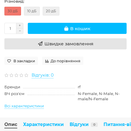
Різновид:
30 дБ
10 дБ
20 дБ
В кошик
Швидке замовлення
В закладки
До порівняння
Відгуків: 0
Бренди
rf
ВЧ роз'єм
N-Female, N-Male, N-
male/N-Female
Всі характеристики
Опис
Характеристики
Відгуки
Питання-в
0