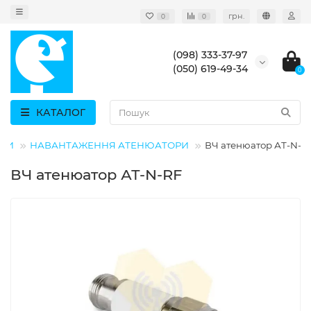
грн.
0
0
(098) 333-37-97
(050) 619-49-34
0
КАТАЛОГ
ЄМИ
НАВАНТАЖЕННЯ АТЕНЮАТОРИ
ВЧ атенюатор АТ-N-R
ВЧ атенюатор АТ-N-RF