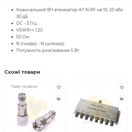
Коаксіальний ВЧ атенюатор
АТ-N-RF
на 10, 20 або
30 дБ
DC - 3 Ггц
VSWR<= 1.20
50 Ом
N (гніздо) - N (штекер)
Потужність розсіювання 5 Вт
Схожі товари
Лідер продажу!