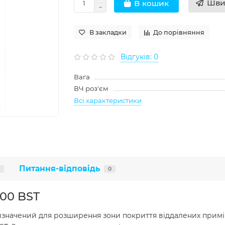
Шви
В кошик
В закладки
До порівняння
Відгуків: 0
Вага
ВЧ роз'єм
Всі характеристики
Питання-відповідь
0
00 BST
ризначений для розширення зони покриття віддалених приміщ