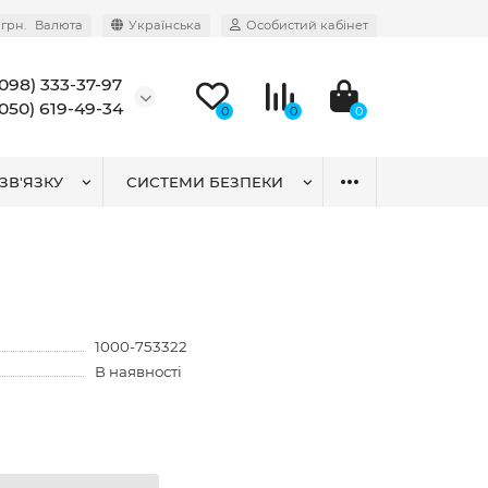
грн.
Валюта
Українська
Особистий кабінет
(098) 333-37-97
(050) 619-49-34
0
0
0
ЗВ'ЯЗКУ
СИСТЕМИ БЕЗПЕКИ
1000-753322
В наявності