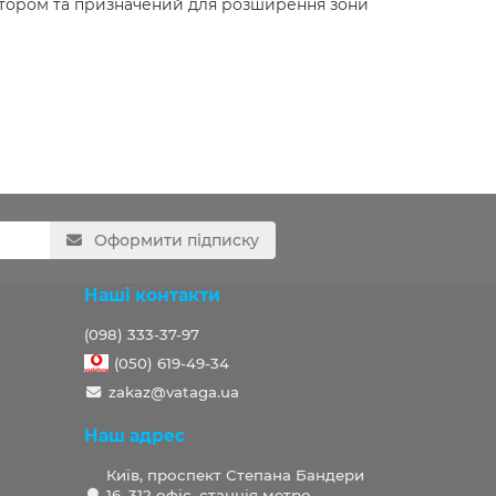
лятором та призначений для розширення зони
Оформити підписку
Наші контакти
(098) 333-37-97
(050) 619-49-34
zakaz@vataga.ua
Наш адрес
Київ, проспект Степана Бандери
16, 312 офіс, станція метро