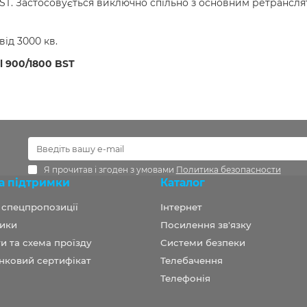
 BST. Застосовується виключно спільно з основним ретранс
від 3000 кв.
l 900/1800 BST
Я прочитав і згоден з умовами
Политика безопасности
а підтримки
Каталог
а спецпропозиції
Інтернет
ики
Посилення зв'язку
и та схема проїзду
Системи безпеки
нковий сертифікат
Телебачення
Телефонія