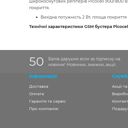
широкосмугових репітерів Picocell 900/1800
покриття.
Вихідна потужність 2 Вт, площа покриття 
Технічні характеристики GSM бустера Picocel
50
Балів даруємо всім за підписку на
новини! Новинки, знижки, акції.
Інформація
Служб
Доставка
Акції т
Оплата
Виробн
Гарантія та сервіс
Контакт
Про компанію
Подару
Розробка OCStudio.pro