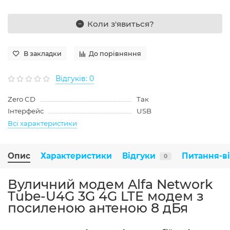
Коли з'явиться?
В закладки
До порівняння
Відгуків: 0
Zero CD
Так
Інтерфейс
USB
Всі характеристики
Опис
Характеристики
Відгуки
Питання-в
0
Вуличний модем Alfa Network
Tube-U4G 3G 4G LTE модем з
посиленою антеною 8 дБя