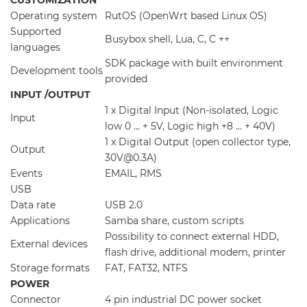
CUSTOMIZATION
Operating system
RutOS (OpenWrt based Linux OS)
Supported
Busybox shell, Lua, C, C ++
languages
SDK package with built environment
Development tools
provided
INPUT /OUTPUT
1 x Digital Input (Non-isolated, Logic
Input
low 0 ... + 5V, Logic high +8 ... + 40V)
1 x Digital Output (open collector type,
Output
30V@0.3A)
Events
EMAIL, RMS
USB
Data rate
USB 2.0
Applications
Samba share, custom scripts
Possibility to connect external HDD,
External devices
flash drive, additional modem, printer
Storage formats
FAT, FAT32, NTFS
POWER
Connector
4 pin industrial DC power socket