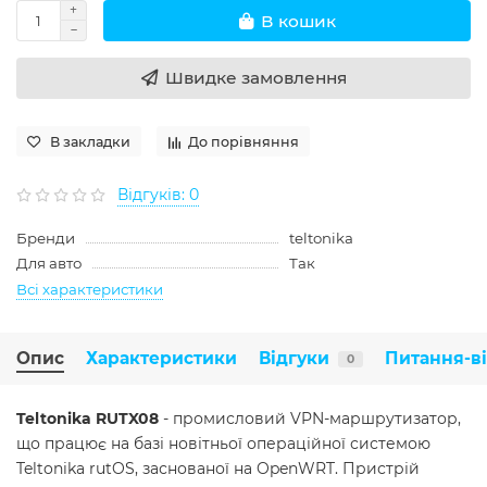
В кошик
Швидке замовлення
В закладки
До порівняння
Відгуків: 0
Бренди
teltonika
Для авто
Так
Всі характеристики
Опис
Характеристики
Відгуки
Питання-в
0
Teltonika RUTX08
- промисловий VPN-маршрутизатор,
що працює на базі новітньої операційної системою
Teltonika rutOS, заснованої на OpenWRT. Пристрій