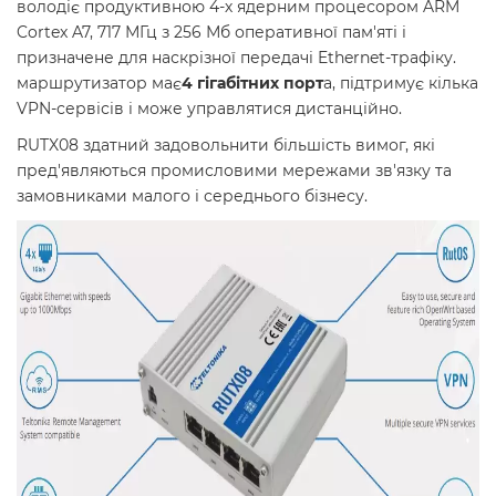
володіє продуктивною 4-х ядерним процесором ARM
Cortex A7, 717 МГц з 256 Мб оперативної пам'яті і
призначене для наскрізної передачі Ethernet-трафіку.
маршрутизатор має
4 гігабітних порт
а, підтримує кілька
VPN-сервісів і може управлятися дистанційно.
RUTX08 здатний задовольнити більшість вимог, які
пред'являються промисловими мережами зв'язку та
замовниками малого і середнього бізнесу.