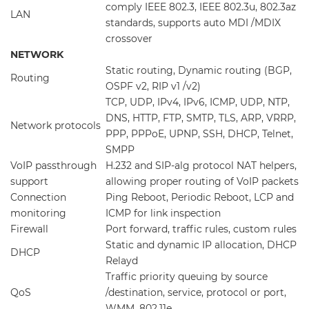
comply IEEE 802.3, IEEE 802.3u, 802.3az
LAN
standards, supports auto MDI /MDIX
crossover
NETWORK
Static routing, Dynamic routing (BGP,
Routing
OSPF v2, RIP v1 /v2)
TCP, UDP, IPv4, IPv6, ICMP, UDP, NTP,
DNS, HTTP, FTP, SMTP, TLS, ARP, VRRP,
Network protocols
PPP, PPPoE, UPNP, SSH, DHCP, Telnet,
SMPP
VoIP passthrough
H.232 and SIP-alg protocol NAT helpers,
support
allowing proper routing of VoIP packets
Connection
Ping Reboot, Periodic Reboot, LCP and
monitoring
ICMP for link inspection
Firewall
Port forward, traffic rules, custom rules
Static and dynamic IP allocation, DHCP
DHCP
Relayd
Traffic priority queuing by source
QoS
/destination, service, protocol or port,
WMM, 802.11e