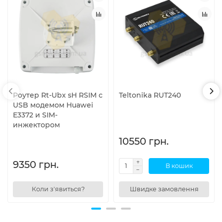
Роутер Rt-Ubx sH RSIM с
Teltonika RUT240
USB модемом Huawei
E3372 и SIM-
инжектором
10550 грн.
9350 грн.
В кошик
Коли з'явиться?
Швидке замовлення