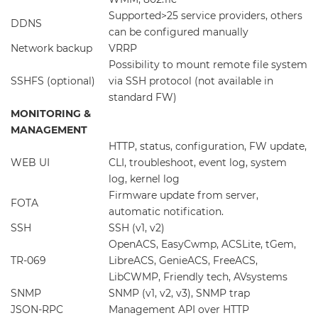
Supported>25 service providers, others
DDNS
can be configured manually
Network backup
VRRP
Possibility to mount remote file system
SSHFS (optional)
via SSH protocol (not available in
standard FW)
MONITORING &
MANAGEMENT
HTTP, status, configuration, FW update,
WEB UI
CLI, troubleshoot, event log, system
log, kernel log
Firmware update from server,
FOTA
automatic notification.
SSH
SSH (v1, v2)
OpenACS, EasyCwmp, ACSLite, tGem,
TR-069
LibreACS, GenieACS, FreeACS,
LibCWMP, Friendly tech, AVsystems
SNMP
SNMP (v1, v2, v3), SNMP trap
JSON-RPC
Management API over HTTP