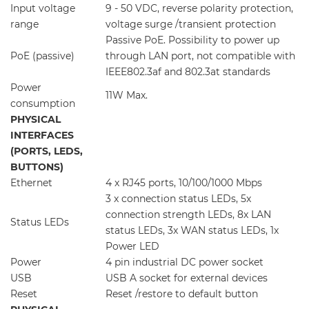
Input voltage
9 - 50 VDC, reverse polarity protection,
range
voltage surge /transient protection
Passive PoE. Possibility to power up
PoE (passive)
through LAN port, not compatible with
IEEE802.3af and 802.3at standards
Power
11W Max.
consumption
PHYSICAL
INTERFACES
(PORTS, LEDS,
BUTTONS)
Ethernet
4 x RJ45 ports, 10/100/1000 Mbps
3 x connection status LEDs, 5x
connection strength LEDs, 8x LAN
Status LEDs
status LEDs, 3x WAN status LEDs, 1x
Power LED
Power
4 pin industrial DC power socket
USB
USB A socket for external devices
Reset
Reset /restore to default button