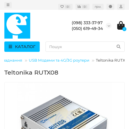
грн.
0
0
(098) 333-37-97
(050) 619-49-34
0
КАТАЛОГ
обладнання
USB Модеми та 4G/3G роутери
Teltonika RUTX0
Teltonika RUTX08