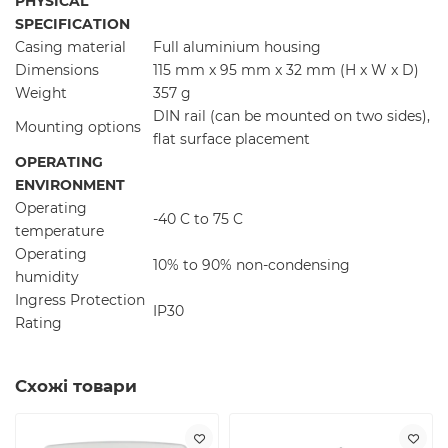
PHYSICAL
SPECIFICATION
Casing material
Full aluminium housing
Dimensions
115 mm x 95 mm x 32 mm (H x W x D)
Weight
357 g
DIN rail (can be mounted on two sides),
Mounting options
flat surface placement
OPERATING
ENVIRONMENT
Operating
-40 C to 75 C
temperature
Operating
10% to 90% non-condensing
humidity
Ingress Protection
IP30
Rating
Схожі товари