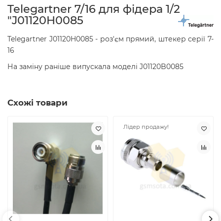
Telegartner 7/16 для фідера 1/2
"J01120H0085
Telegartner J01120H0085 - роз'єм прямий, штекер серії 7-
16
На заміну раніше випускала моделі J01120B0085
Схожі товари
Лідер продажу!