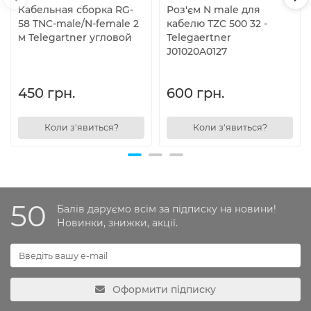
Кабельная сборка RG-
Роз'єм N male для
58 TNC-male/N-female 2
кабелю TZC 500 32 -
м Telegartner угловой
Telegaertner
J01020A0127
450 грн.
600 грн.
Коли з'явиться?
Коли з'явиться?
50
Балів даруємо всім за підписку на новини!
Новинки, знижки, акції.
Оформити підписку