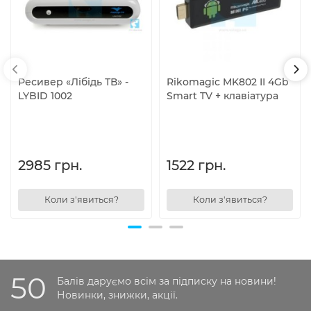
Ресивер «Лібідь ТВ» -
Rikomagic MK802 II 4Gb
LYBID 1002
Smart TV + клавіатура
2985 грн.
1522 грн.
Коли з'явиться?
Коли з'явиться?
50
Балів даруємо всім за підписку на новини!
Новинки, знижки, акції.