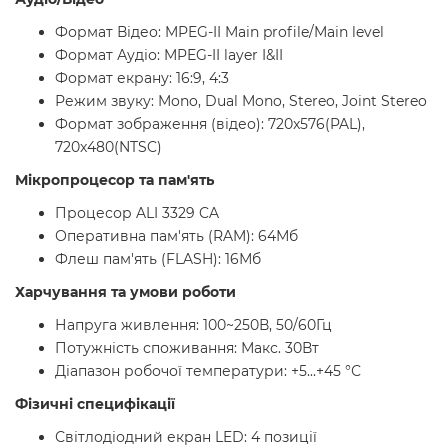
Формат Відео: MPEG-II Main profile/Main level
Формат Аудіо: MPEG-II layer I&II
Формат екрану: 16:9, 4:3
Режим звуку: Mono, Dual Mono, Stereo, Joint Stereo
Формат зображення (відео): 720x576(PAL),
720x480(NTSC)
Мікропроцесор та пам'ять
Процесор ALI 3329 CA
Оперативна пам'ять (RAM): 64Мб
Флеш пам'ять (FLASH): 16Мб
Харчування та умови роботи
Напруга живлення: 100~250В, 50/60Гц
Потужність споживання: Макс. 30Вт
Діапазон робочої температури: +5...+45 °С
Фізичні специфікації
Світлодіодний екран LED: 4 позиції