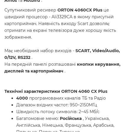
Amos
та
Hotbird
.
Супутниковий ресивер
ORTON 4060CX Plus
це
швидкий процесор - Ali3329CA в якому присутній
картоприймач. Наявність виходу Scart дозволяє
отримати на екрані телевізора дуже хорошу якість
зображення.
Має необхідний набор виходів -
SCART, Video/Audio,
0/12V, RS232
.
На передній панелі розташовані
кнопки керування,
дисплей та картоприймач
.
Технічні характеристики ORTON 4060 CX Plus
4000
програмованих каналів ТБ та Радіо
Діапазон вхідних частот: 950~2150МГц
Швидкість потоку символів: 2~45 Мб/с
Багатомовне меню:
Російська
, Українська,
Англійська, Німецька, Французька, Арабська,