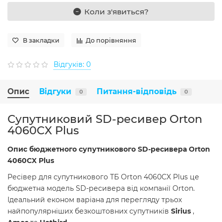
Коли з'явиться?
В закладки
До порівняння
Відгуків: 0
Опис
Відгуки
Питання-відповідь
0
0
Супутниковий SD-ресивер Orton
4060CX Plus
Опис бюджетного супутникового SD-ресивера Orton
4060CX Plus
Ресівер для супутникового ТБ Orton 4060CX Plus це
бюджетна модель SD-ресивера від компанії Orton.
Ідеальний економ варіана для перегляду трьох
найпопулярніших безкоштовних супутників
Sirius
,