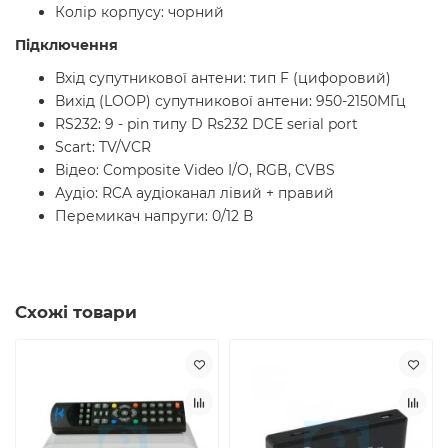
Колір корпусу: чорний
Підключення
Вхід супутникової антени: тип F (цифоровий)
Вихід (LOOP) супутникової антени: 950-2150МГц
RS232: 9 - pin типу D Rs232 DCE serial port
Scart: TV/VCR
Відео: Composite Video I/O, RGB, CVBS
Аудіо: RCA аудіоканал лівий + правий
Перемикач напруги: 0/12 В
Схожі товари