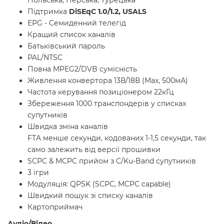
Польська, Перська, Турецька
Підтримка
DiSEqC 1.0/1.2, USALS
EPG - Семиденний телегід
Кращий список каналів
Батьківський пароль
PAL/NTSC
Повна MPEG2/DVB сумісність
Живлення конвертора 13В/18В (Max, 500мА)
Частота керування позиціонером 22кГц
Збереження 1000 транспондерів у списках
супутників
Швидка зміна каналів
FTA менше секунди, кодованих 1-1,5 секунди, так
само залежить від версії прошивки
SCPC & MCPC прийом з C/Ku-Band супутників
3 ігри
Модуляція: QPSK (SCPC, MCPC capable)
Швидкий пошук зі списку каналів
Картоприймач
Аудіо/Відео