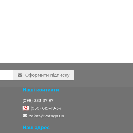
Оформити підписку
Наші контакти
(098) 333-37-97
(050) 619-49-34
zakaz@vataga.ua
Наш адрес