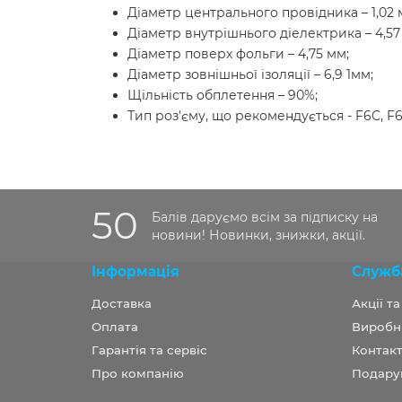
Діаметр центрального провідника – 1,02 
Діаметр внутрішнього діелектрика – 4,57
Діаметр поверх фольги – 4,75 мм;
Діаметр зовнішньої ізоляції – 6,9 1мм;
Щільність обплетення – 90%;
Тип роз'єму, що рекомендується - F6C, F6
50
Балів даруємо всім за підписку на
новини! Новинки, знижки, акції.
Інформація
Служб
Доставка
Акції т
Оплата
Виробн
Гарантія та сервіс
Контакт
Про компанію
Подару