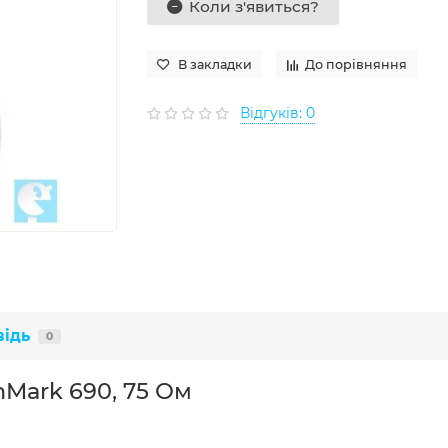
Коли з'явиться?
В закладки
До порівняння
Відгуків: 0
відь
0
nMark 690, 75 Ом