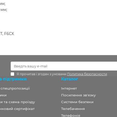
мм;
 мм;
T, F6CX
Я прочитав і згоден з умовами
Политика безопасности
а підтримки
Каталог
а спецпропозиції
Інтернет
ики
Посилення зв'язку
и та схема проїзду
Системи безпеки
нковий сертифікат
Телебачення
Телефонія