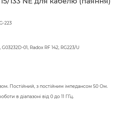
115/133 NE для кабелю (паяння)
G-223
2, G03232D-01, Radox RF 142, RG223/U
ізом. Постійний, з постійним імпедансом 50 Ом.
оботи в діапазоні від 0 до 11 ГГц.