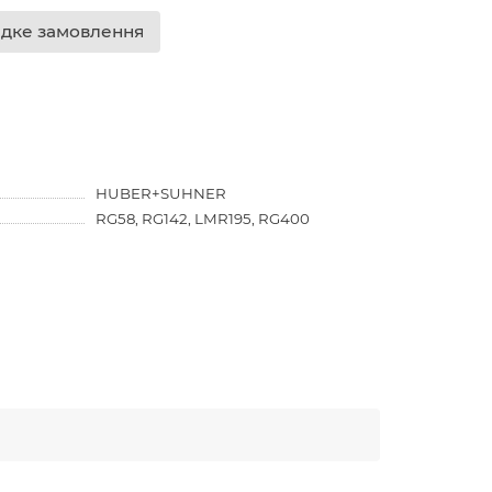
дке замовлення
HUBER+SUHNER
RG58, RG142, LMR195, RG400