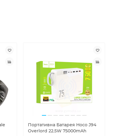
ale
Портативна Батарея Hoco J94
Фідер Ha
Overlord 22.5W 75000mAh