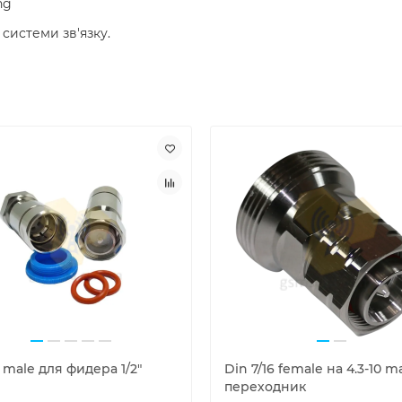
ng
 системи зв'язку.
0 male для фидера 1/2"
Din 7/16 female на 4.3-10 m
переходник