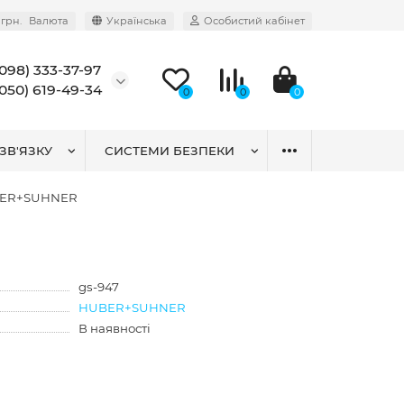
грн.
Валюта
Українська
Особистий кабінет
(098) 333-37-97
(050) 619-49-34
0
0
0
ЗВ'ЯЗКУ
СИСТЕМИ БЕЗПЕКИ
HUBER+SUHNER
gs-947
HUBER+SUHNER
В наявності