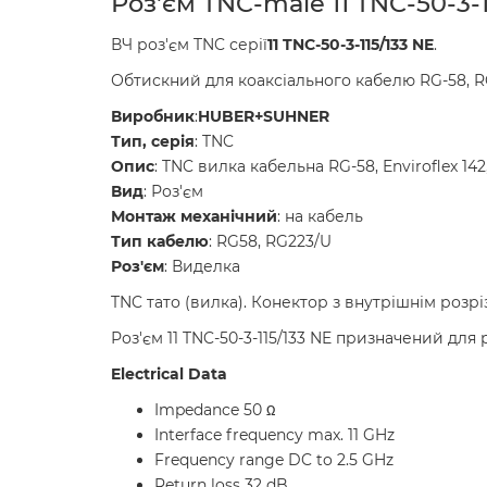
Роз'єм TNC-male 11 TNC-50-3-
ВЧ роз'єм TNC серії
11 TNC-50-3-115/133 NE
.
Обтискний для коаксіального кабелю RG-58, R
Виробник
:
HUBER+SUHNER
Тип, серія
: TNC
Опис
: TNC вилка кабельна RG-58, Enviroflex 14
Вид
: Роз'єм
Монтаж механічний
: на кабель
Тип кабелю
: RG58, RG223/U
Роз'єм
: Виделка
TNC тато (вилка). Конектор з внутрішнім розр
Роз'єм 11 TNC-50-3-115/133 NE призначений для р
Electrical Data
Impedance 50 Ω
Interface frequency max. 11 GHz
Frequency range DC to 2.5 GHz
Return loss 32 dB