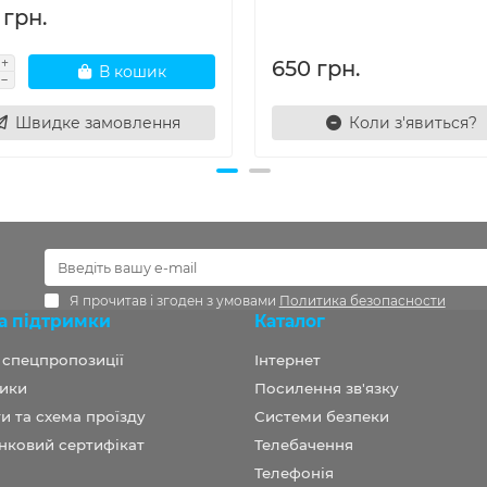
 грн.
650 грн.
В кошик
Швидке замовлення
Коли з'явиться?
Я прочитав і згоден з умовами
Политика безопасности
а підтримки
Каталог
а спецпропозиції
Інтернет
ики
Посилення зв'язку
и та схема проїзду
Системи безпеки
нковий сертифікат
Телебачення
Телефонія