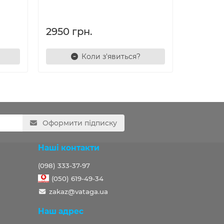
290 гр
2950 грн.
Коли з'явиться?
Ш
Оформити підписку
Наші контакти
(098) 333-37-97
(050) 619-49-34
zakaz@vataga.ua
Наш адрес