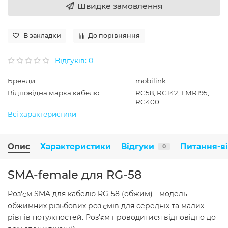
Швидке замовлення
В закладки
До порівняння
Відгуків: 0
Бренди
mobilink
Відповідна марка кабелю
RG58, RG142, LMR195,
RG400
Всі характеристики
Опис
Характеристики
Відгуки
Питання-в
0
SMA-female для RG-58
Роз'єм SMA для кабелю RG-58 (обжим) - модель
обжимних різьбових роз'ємів для середніх та малих
рівнів потужностей. Роз'єм проводитися відповідно до