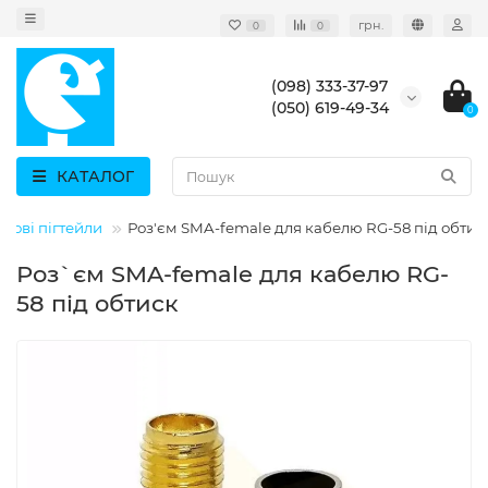
грн.
0
0
(098) 333-37-97
(050) 619-49-34
0
КАТАЛОГ
отові пігтейли
Роз'єм SMA-female для кабелю RG-58 під обтис
Роз`єм SMA-female для кабелю RG-
58 під обтиск