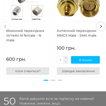
Віконний перехідник
Антенний перехідник
пігтейл N female - N
MMCX Male - SMA male
male
100 грн.
600 грн.
В кошик
Коли з'явиться?
Швидке замовлення
50
Балів даруємо всім за підписку на новини!
Новинки, знижки, акції.