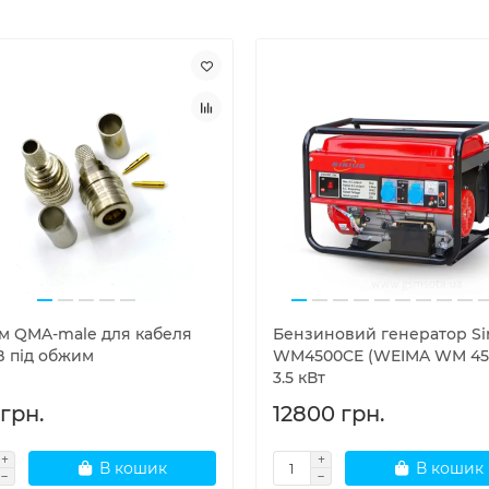
єм QMA-male для кабеля
Бензиновий генератор Sir
B під обжим
WM4500CE (WEIMA WM 45
3.5 кВт
грн.
12800 грн.
В кошик
В кошик