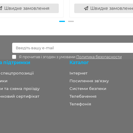
Швидке замовлення
Швидке замовленн
Я прочитав і згоден з умовами
Политика безопасности
а підтримки
Каталог
а спецпропозиції
Інтернет
ики
Посилення зв'язку
и та схема проїзду
Системи безпеки
нковий сертифікат
Телебачення
Телефонія