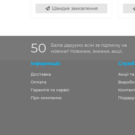
Швидке замовлення
50
Балів даруємо всім за підписку на
новини! Новинки, знижки, акції.
Інформація
Служб
Доставка
Акції т
Оплата
Виробн
Гарантія та сервіс
Контакт
Про компанію
Подару
Розробка OCStudio.pro