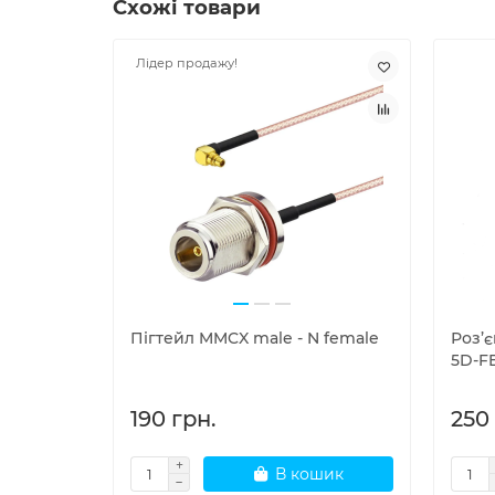
Схожі товари
Лідер продажу!
Пігтейл MMCX male - N female
Роз’
5D-F
190 грн.
250 
В кошик