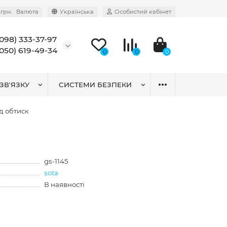
грн.
Валюта
Українська
Особистий кабінет
(098) 333-37-97
(050) 619-49-34
0
0
0
ЗВ'ЯЗКУ
СИСТЕМИ БЕЗПЕКИ
д обтиск
gs-1145
sota
В наявності