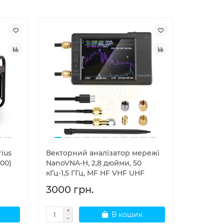
ius
Векторний аналізатор мережі
Mexxsun 
00)
NanoVNA-H, 2,8 дюйми, 50
інтелект
кГц-1,5 ГГц, MF HF VHF UHF
чистою 
3000 грн.
17000 
В кошик