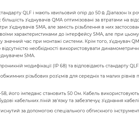
андарту QLF і мають хвильовий опір до 50 Ω. Діапазон їх роб
с більшість з'єднувачів QMA оптимізовані за втратами на від
три з'єднувачів SMA, але замість різьблення в них застосова
своїми характеристиками до інтерфейсу SMA, але при цьому
значний час при монтажі системи. Крім того, з'єднувач QMA
 відсутністю необхідності використовувати динамометрични
'єднувачем SMA.
оникній модифікації (IP 68) та відповідають стандарту QLF
обжимних різьбових роз'ємів для середніх та малих рівнів 
58, його імпеданс становить 50 Ом. Кабель використовують д
дові кабельних ліній зв'язку та забезпечує з'єднання кабел
тиснутий за допомогою спеціального обтискного інструмен