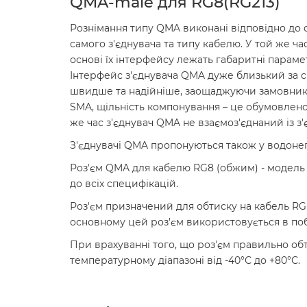
QMA-male для RG8(RG213)
Рознімання типу QMA виконані відповідно до ст
самого з'єднувача та типу кабелю. У той же ча
основі їх інтерфейсу лежать габаритні параме
Інтерфейс з'єднувача QMA дуже близький за 
швидше та надійніше, заощаджуючи замовнику 
SMA, щільність компонування – це обумовлено
же час з'єднувач QMA не взаємоз'єднаний із з
З'єднувачі QMA пропонуються також у водонепр
Роз'єм QMA для кабелю RG8 (обжим) - модель 
до всіх специфікацій.
Роз'єм призначений для обтиску на кабель RG-
основному цей роз'єм використовується в побу
При врахуванні того, що роз'єм правильно об
температурному діапазоні від -40°С до +80°С.