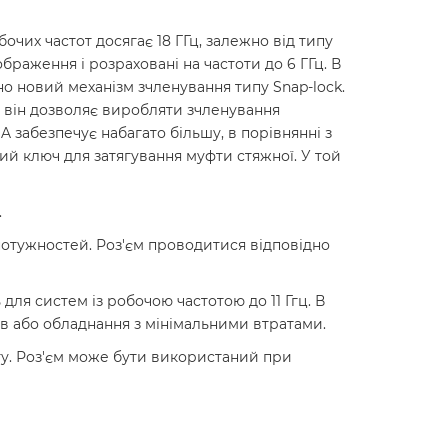
очих частот досягає 18 ГГц, залежно від типу
ображення і розраховані на частоти до 6 ГГц. В
но новий механізм зчленування типу Snap-lock.
 він дозволяє виробляти зчленування
 забезпечує набагато більшу, в порівнянні з
й ключ для затягування муфти стяжної. У той
.
потужностей. Роз'єм проводитися відповідно
ля систем із робочою частотою до 11 Ггц. В
ів або обладнання з мінімальними втратами.
ту. Роз'єм може бути використаний при