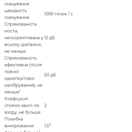
сканування
швидкість
1000 точок / с
сканування
Спрямованість
моста,
нескоректована у
12 дБ
всьому діапазоні,
не менше
Спрямованість
ефективна (після
повної
50 дБ
однопортової
калібрування), не
1
менше
Коефіцієнт
стоячої хвилі по
2
входу, не більше
Похибка
0
вимірювання
1,5
1