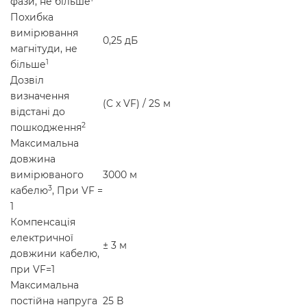
фази, не більше
Похибка
вимірювання
0,25 дБ
магнітуди, не
1
більше
Дозвіл
визначення
(C x VF) / 2S м
відстані до
2
пошкодження
Максимальна
довжина
вимірюваного
3000 м
3
кабелю
, При VF =
1
Компенсація
електричної
± 3 м
довжини кабелю,
при VF=1
Максимальна
постійна напруга
25 В