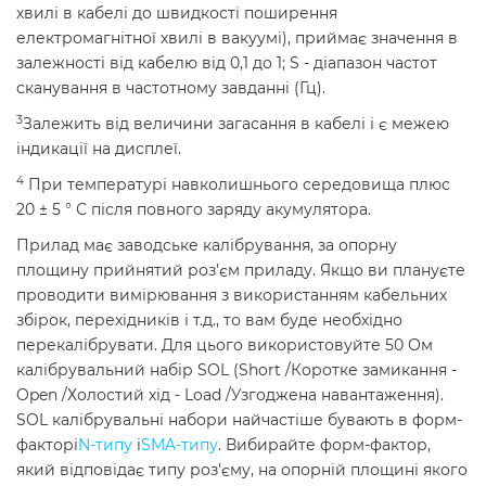
хвилі в кабелі до швидкості поширення
електромагнітної хвилі в вакуумі), приймає значення в
залежності від кабелю від 0,1 до 1; S - діапазон частот
сканування в частотному завданні (Гц).
3
Залежить від величини загасання в кабелі і є межею
індикації на дисплеї.
4
При температурі навколишнього середовища плюс
20 ± 5 ° С після повного заряду акумулятора.
Прилад має заводське калібрування, за опорну
площину прийнятий роз'єм приладу. Якщо ви плануєте
проводити вимірювання з використанням кабельних
збірок, перехідників і т.д., то вам буде необхідно
перекалібрувати. Для цього використовуйте 50 Ом
калібрувальний набір SOL (Short /Коротке замикання -
Open /Холостий хід - Load /Узгоджена навантаження).
SOL калібрувальні набори найчастіше бувають в форм-
факторі
N-типу
і
SMA-типу
. Вибирайте форм-фактор,
який відповідає типу роз'єму, на опорній площині якого