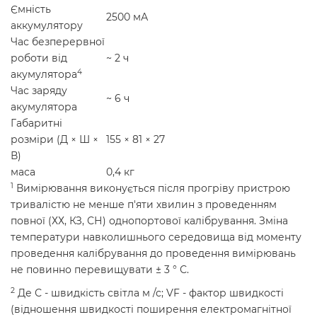
Ємність
2500 мА
аккумулятору
Час безперервної
роботи від
~ 2 ч
4
акумулятора
Час заряду
~ 6 ч
акумулятора
Габаритні
розміри (Д × Ш ×
155 × 81 × 27
В)
маса
0,4 кг
1
Вимірювання виконується після прогріву пристрою
тривалістю не менше п'яти хвилин з проведенням
повної (ХХ, КЗ, СН) однопортової калібрування. Зміна
температури навколишнього середовища від моменту
проведення калібрування до проведення вимірювань
не повинно перевищувати ± 3 ° С.
2
Де С - швидкість світла м /с; VF - фактор швидкості
(відношення швидкості поширення електромагнітної