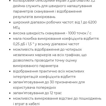
кольоровий сенсорний екран з діагоналлю 3,2
дюйма служить для швидкого налаштування
параметрів сканування і відображення
результатів вимірювань
широкий діапазон робочих частот: від 1 до 6200
МГц
висока швидкість сканування - 1000 точок / с
мала похибка вимірювання коефіцієнта відбиття:
0,25 дБ і 1,5 ° у всьому діапазоні частот
можливість відображення до чотирьох
незалежних маркерів на всіх графіках, що
дозволяють проводити точну оцінку
вимірюваного параметра
відображення практично всіх можливих
інтерпретацій коефіцієнта відбиття
запам'ятовування до 30 призначених для
користувача попередніх
запам'ятовування до 12 трас
можливість вимірювання відстані до пошкоджень
і втрат в кабелі