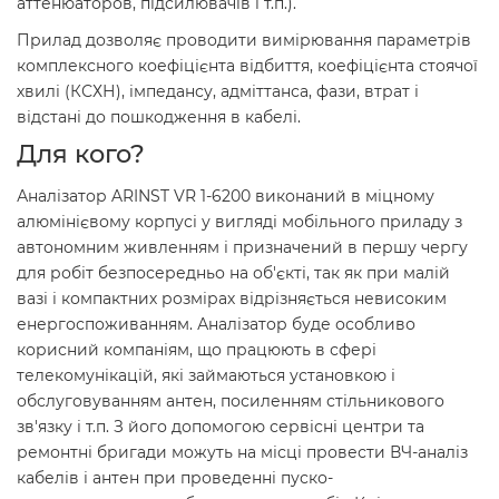
аттенюаторов, підсилювачів і т.п.).
Прилад дозволяє проводити вимірювання параметрів
комплексного коефіцієнта відбиття, коефіцієнта стоячої
хвилі (КСХН), імпедансу, адміттанса, фази, втрат і
відстані до пошкодження в кабелі.
Для кого?
Аналізатор ARINST VR 1-6200 виконаний в міцному
алюмінієвому корпусі у вигляді мобільного приладу з
автономним живленням і призначений в першу чергу
для робіт безпосередньо на об'єкті, так як при малій
вазі і компактних розмірах відрізняється невисоким
енергоспоживанням. Аналізатор буде особливо
корисний компаніям, що працюють в сфері
телекомунікацій, які займаються установкою і
обслуговуванням антен, посиленням стільникового
зв'язку і т.п. З його допомогою сервісні центри та
ремонтні бригади можуть на місці провести ВЧ-аналіз
кабелів і антен при проведенні пуско-