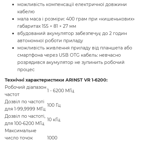
можливість компенсації електричної довжини
кабелю
мала маса і розміри: 400 грам при «кишенькових»
габаритах 155 × 81 × 27 мм
вбудований акумулятор забезпечує до 2 годин
автономної роботи приладу
можливість живлення приладу від планшета або
смартфона через USB OTG кабель: невчасно
розрядився акумулятор не зупинить робочий
процес
Технічні характеристики ARINST VR 1-6200:
Робочий діапазон
1 - 6200 МГц
частот
Дозвіл по частоті
100 Гц
для 1-99,9999 МГц
Дозвіл по частоті,
10 кГц
для 100-6200 МГц
Максимальне
число точок
1000