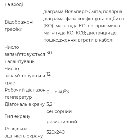
на вході
діаграма Вольперт-Сміта; полярна
діаграма; фаза коефіцієнта відбиття
Відображені
(КО); магнітуда КО; логарифмічна
графіки
магнітуда КО; КСВ; дистанція до
пошкодження; втрати в кабелі
Число
30
запам'ятовуються
налаштувань
Число
12
запам'ятовуються
трас
Робочий діапазон
0
0 ... + 40
З
температур
Діагональ екрану
3,2 "
сенсорний
Тип екрану
резистивний
Роздільна
320х240
здатність екрану