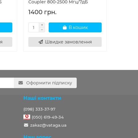
Б
Coupler 800-2500 Мгц/7дБ
Coupler 
1400 грн.
1400 г
В кошик
я
Швидке замовлення
Ш
Оформити підписку
Наші контакти
(098) 333-37-97
(050) 619-49-34
zakaz@vataga.ua
Наш адрес