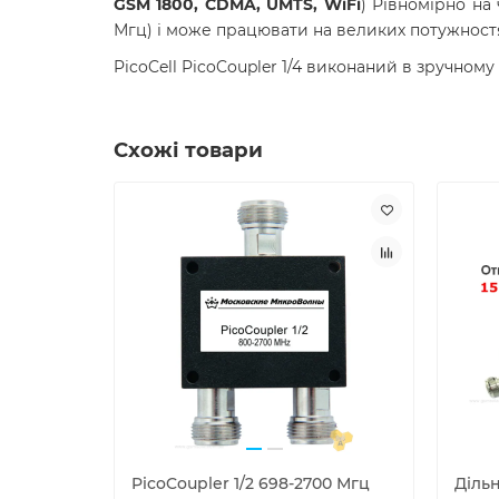
GSM 1800, CDMA, UMTS, WiFi
) Рівномірно на
Мгц) і може працювати на великих потужностя
PicoCell PicoCoupler 1/4 виконаний в зручному
Схожі товари
PicoCoupler 1/2 698-2700 Мгц
Дільн