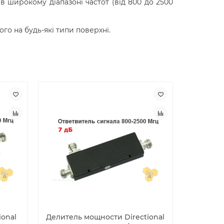
 широкому діапазоні частот (від 800 до 2500
го на будь-які типи поверхні.
ional
Делитель мощности Directional
Дільник 