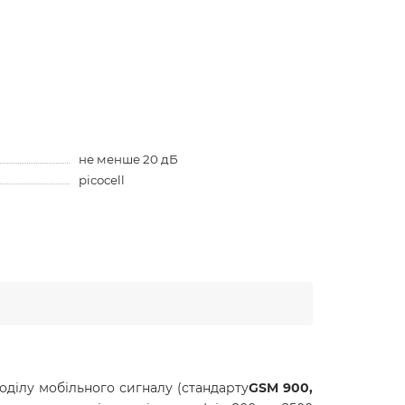
не менше 20 дБ
picocell
оділу мобільного сигналу (стандарту
GSM 900,