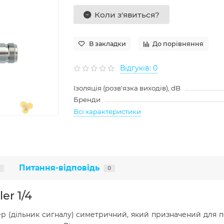
Коли з'явиться?
В закладки
До порівняння
Відгуків: 0
Ізоляція (розв'язка виходів), dB
Бренди
Всі характеристики
Питання-відповідь
0
er 1/4
ер (дільник сигналу) симетричний, який призначений для п