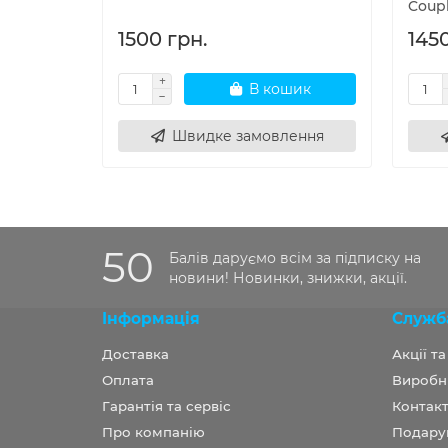
Coupl
1500 грн.
1450
В кошик
Швидке замовлення
50
Балів даруємо всім за підписку на
новини! Новинки, знижки, акції.
Інформація
Служб
Доставка
Акції т
Оплата
Виробн
Гарантія та сервіс
Контакт
Про компанію
Подару