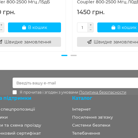
er 800-2500 Мгц /15дБ
Coupler 800-2500 Мгц /10д
 грн.
1450 грн.
В кошик
В кошик
Швидке замовлення
Швидке замовленн
Я прочитав і згоден з умовами
Политика безопасности
а підтримки
Каталог
а спецпропозиції
Інтернет
ики
Посилення зв'язку
и та схема проїзду
Системи безпеки
нковий сертифікат
Телебачення