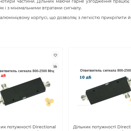
 чотири частини. Дільник маючи гарне узгодження працює в
х і з мінімальними втратами сигналу.
 алюмінієвому корпусі, що дозволяє з легкістю прикріпити йо
ик потужності Directional
Дільник потужності Direct