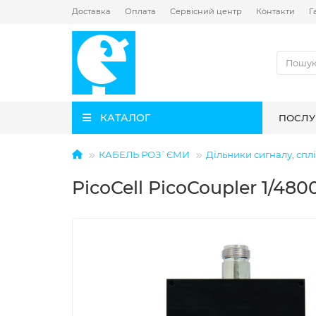
Доставка
Оплата
Сервісний центр
Контакти
Г
КАТАЛОГ
ПОСЛУ
КАБЕЛЬ РОЗ`ЄМИ
Дільники сигналу, спл
PicoCell PicoCoupler 1/48