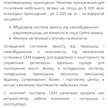
опалювальному приміщенні. Репитер призначений для
посилення мобільного зв'язку на площі до 8 000 кв.м.
всередині приміщення і до 2 000 кв. м. - на відкритій
місцевості.
Вбудована система захисту від самозбудження і
радіоперешкод, що виникли в смузі Uplink каналу
Мінімум негативного впливу на екологію
Оснащений системою захисту від перешкод і
самозбудження. Є можливість, під замовлення,
установки GSM модему для віддаленого моніторингу та
управління репитером. Ідеально підійде для
поліпшення якості зв'язку в котеджному містечку,
складському приміщенні, великому заміському
будинку, супермаркеті, бізнес і торговому центрі, в
місцях з великою протяжністю кабельних ліній.
У комплект поставки GSM репитера входить сам
ретранслятор, кабель живлення і інструкція з
експлуатації.