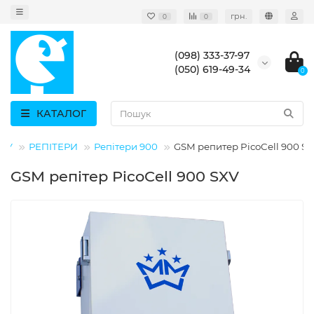
грн.
0
0
(098) 333-37-97
(050) 619-49-34
0
КАТАЛОГ
ЗКУ
РЕПІТЕРИ
Репітери 900
GSM репитер PicoCell 900 S
GSM репітер PicoCell 900 SXV