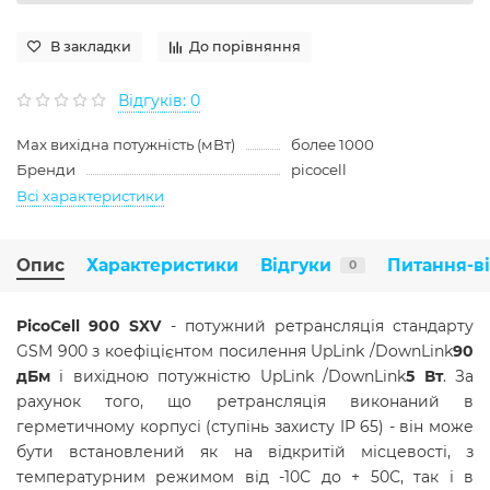
В закладки
До порівняння
Відгуків: 0
Max вихідна потужність (мВт)
более 1000
Бренди
picocell
Всі характеристики
Опис
Характеристики
Відгуки
Питання-в
0
PicoCell 900 SXV
- потужний ретрансляція стандарту
GSM 900 з коефіцієнтом посилення UpLink /DownLink
90
дБм
і вихідною потужністю UpLink /DownLink
5 Вт
. За
рахунок того, що ретрансляція виконаний в
герметичному корпусі (ступінь захисту IP 65) - він може
бути встановлений як на відкритій місцевості, з
температурним режимом від -10С до + 50С, так і в