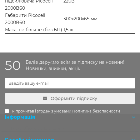
підсилювача Picocell
220В
2000B60
Габарити Picocell
300х200х65 мм
2000B60
Маса, не більше (без БП)
1,5 кг
50
Балів даруємо всім за підписку на новини!
Новинки, знижки, акції.
Оформити підписку
Я прочитав і згоден з умовами
Политика безопасности
Інформація
Розробка OCStudio.pro
Служба підтримки