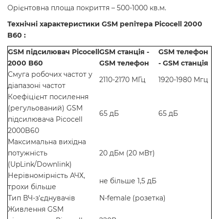
Орієнтовна площа покриття – 500-1000 кв.м.
Технічні характеристики GSM репітера Picocell 2000
B60
:
GSM підсилювач Picocell
GSM станція -
GSM телефон
2000 B60
GSM телефон
- GSM станція
Смуга робочих частот у
2110-2170 МГц
1920-1980 Мгц
діапазоні частот
Коефіцієнт посилення
(регульований) GSM
65 дБ
65 дБ
підсилювача Picocell
2000B60
Максимальна вихідна
потужність
20 дБм (20 мВт)
(UpLink/Downlink)
Нерівномірність АЧХ,
не більше 1,5 дБ
трохи більше
Тип ВЧ-з'єднувачів
N-female (розетка)
Живлення GSM