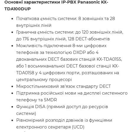
Основні характеристики IP-PBX Panasonic KX-
TDA100DUP
Початкова ємність системи: 8 зовнішніх та 28
внутрішніх ліній
Гранична ємність системи: до 120 зовнішніх ліній,
до 176 внутрішніх ліній, 128 DECT-абонентів
Можливість підключення 8-ми цифрових
телефонів за технологією DXDP або 4
двоканальних DECT базових станцій KX-TDA0155,
або 1 восьмиканальної DECT базової станції KX-
TDA0158 у 4 цифрових порти, розташованих на
центральному процесорі
Мікростільниковий зв'язок стандарту DECT
Підтримка російської мови на дисплеї системного
телефону та SMDR
Функція DISA (прямий доступ до ресурсів
системи)
Рівномірний розподіл дзвінків із функціями
електронного секретаря (UCD)