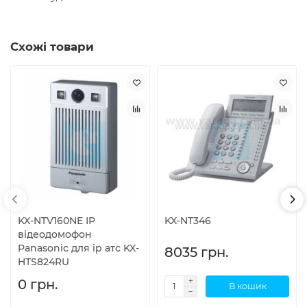
Схожі товари
KX-NTV160NE IP
KX-NT346
відеодомофон
Panasonic для ip атс KX-
8035 грн.
HTS824RU
0 грн.
В кошик