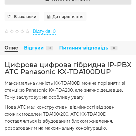
В закладки
До порівняння
Відгуків: 0
Опис
Відгуки
Питання-відповідь
0
0
Цифрова цифрова гібридна IP-PBX
АТС Panasonic KX-TDA100DUP
Максимальна ємність KX-TDA100D можна порівняти зі
станцією Panasonic KX-TDA200, але значно дешевше.
Тому заслуговує на особливу увагу.
Нова АТС має конструктивні відмінності від зовні
схожих моделей TDA100/200. АТС KX-TDA100D
поставляється із вбудованим блоком живлення,
розрахованим на максимальну конфігурацію.