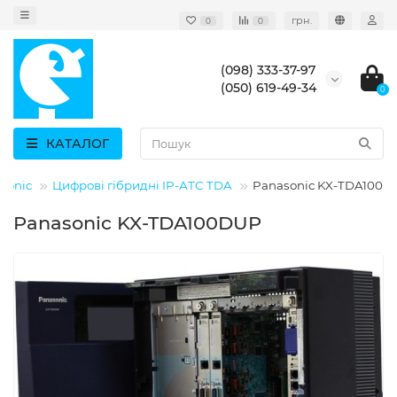
грн.
0
0
(098) 333-37-97
(050) 619-49-34
0
КАТАЛОГ
sonic
Цифрові гібридні IP-АТС TDA
Panasonic KX-TDA100D
Panasonic KX-TDA100DUP