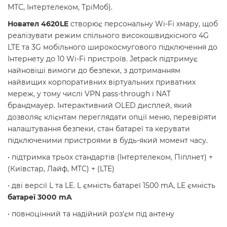
МТС, Інтертелеком, ТріМоб).
Новател 4620LE
створює персональну Wi-Fi хмару, щоб
реалізувати режим спільного високошвидкісного 4G
LTE та 3G мобільного широкосмугового підключення до
Інтернету до 10 Wi-Fi пристроїв. Jetpack підтримує
найновіші вимоги до безпеки, з дотриманням
найвищих корпоративних віртуальних приватних
мереж, у тому числі VPN pass-through і NAT
брандмауер. Інтерактивний OLED дисплей, який
дозволяє клієнтам переглядати опції меню, перевіряти
налаштування безпеки, стан батареї та керувати
підключеними пристроями в будь-який момент часу.
• підтримка трьох стандартів (Інтертелеком, Піплнет) +
(Київстар, Лайф, МТС) + (LTE)
• дві версії L та LE. L ємність батареї 1500 mA, LE ємність
батареї 3000 mA
• повноцінний та надійний роз'єм під антену