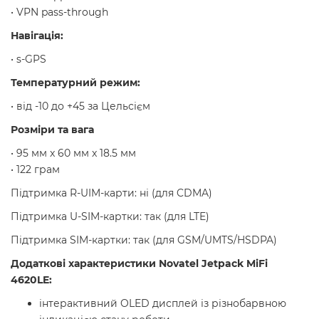
• VPN pass-through
Навігація:
• s-GPS
Температурний режим:
• від -10 до +45 за Цельсієм
Розміри та вага
• 95 мм x 60 мм x 18.5 мм
• 122 грам
Підтримка R-UIM-карти: ні (для CDMA)
Підтримка U-SIM-картки: так (для LTE)
Підтримка SIM-картки: так (для GSM/UMTS/HSDPA)
Додаткові характеристики Novatel Jetpack MiFi
4620LE:
інтерактивний OLED дисплей із різнобарвною