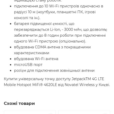
індикацією стану роботи.
підключення до 10 Wi-Fi пристроїв одночасно в
радіусі 10 м (ноутбуки, планшетні ПК, ігрові
консолі та ін.).
батарея підвищеної ємності, що
перезаряджається Li-Ion, - 3000 мАч, що дозволяє
забезпечити до 8 годин роботи при підключенні
одного Wi-Fi пристрою (опціонально).
вбудована CDMA антена з покращеними
характеристиками
вбудована Wi-Fi антена
microUSB порт
роз'єм для підключення зовнішньої антени
Купити універсальну точку доступу JetpackTM 4G LTE
Mobile Hotspot MiFi® 4620LE від Novatel Wireless у Києві.
Схожі товари