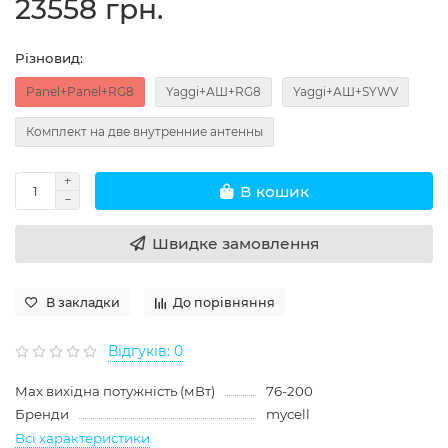
23558 грн.
Різновид:
Panel+Panel+RG8
Yaggi+АШ+RG8
Yaggi+АШ+SYWV
Комплект на две внутренние антенны
В кошик
Швидке замовлення
В закладки
До порівняння
Відгуків: 0
Max вихідна потужність (мВт)
76-200
Бренди
mycell
Всі характеристики