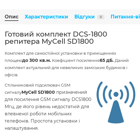
Опис
Характеристики
Відгуки
Питання-в
0
Готовий комплект DCS-1800
репитера MyCell SD1800
Комплект для самостійної установки в приміщеннях
до 300 кв.м.
65 дБ
.
площею
Коефіціент посилення
Даний
комплект актуальний для невеликих заміських будинків і
офісів.
Стільниковий підсилювач GSM
MyCell SD1800
призначений
сигналу
для посилення GSM сигналу DCS1800
Мгц, де його рівень недостатній для
впевненої роботи мобільних
телефонів. Простота установки і
налаштування.