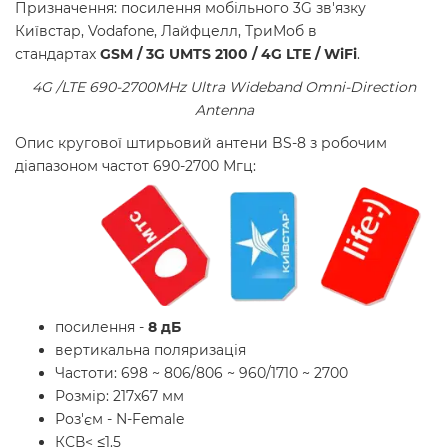
Призначення: посилення мобільного 3G зв'язку
Київстар, Vodafone, Лайфцелл, ТриМоб в
стандартах
GSM / 3G
UMTS 2100 / 4G LTE / WiFi
.
4G /LTE 690-2700MHz Ultra Wideband Omni-Direction
Antenna
Опис кругової штирьовий антени BS-8 з робочим
діапазоном частот 690-2700 Мгц:
посилення -
8 дБ
вертикальна поляризація
Частоти: 698 ~ 806/806 ~ 960/1710 ~ 2700
Розмір: 217х67 мм
Роз'єм - N-Female
КСВ< ≤1.5