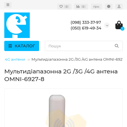
грн.
0
0
(098) 333-37-97
(050) 619-49-34
0
КАТАЛОГ
TE 4G антени
Мультидіапазонна 2G /3G /4G антена OMNI-6927-
Мультидіапазонна 2G /3G /4G антена
OMNI-6927-8