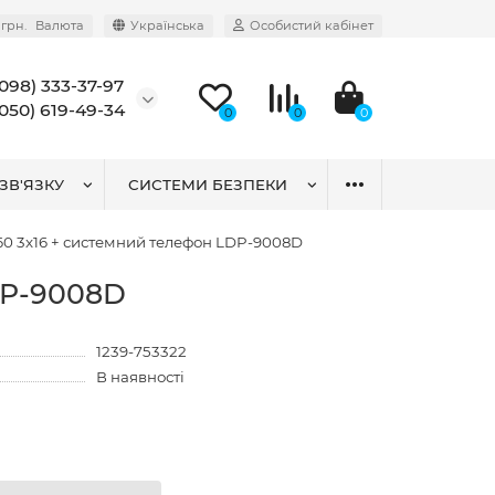
грн.
Валюта
Українська
Особистий кабінет
(098) 333-37-97
(050) 619-49-34
0
0
0
ЗВ'ЯЗКУ
СИСТЕМИ БЕЗПЕКИ
0 3x16 + системний телефон LDP-9008D
DP-9008D
1239-753322
В наявності