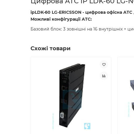
Цифрова АТС IP LDK-60 LG-N
ipLDK-60 LG-ERICSSON - цифрова офісна АТС
Можливі конфігурації АТС:
Базовий блок: 3 зовнішні на 16 внутрішніх +
Схожі товари