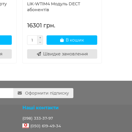
рту
LIK-WTIM4 Модуль DECT
LIK-WTI
абонентів
абонент
16301 грн.
26134 
В кошик
я
Швидке замовлення
Ш
Оформити підписку
Наші контакти
(098) 333-37-97
(050) 619-49-34