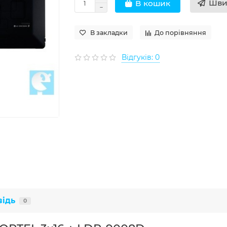
Шви
В кошик
В закладки
До порівняння
Відгуків: 0
відь
0