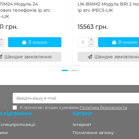
DTIM24 Модуль 24
LIK-BRIM2 Модуль BRI 2 по
ових телефонів ip атс
ip атс IPECS-LIK
-LIK
1 грн.
15563 грн.
В кошик
В кошик
Швидке замовлення
Швидке замовленн
Я прочитав і згоден з умовами
Политика безопасности
а підтримки
Каталог
а спецпропозиції
Інтернет
ики
Посилення зв'язку