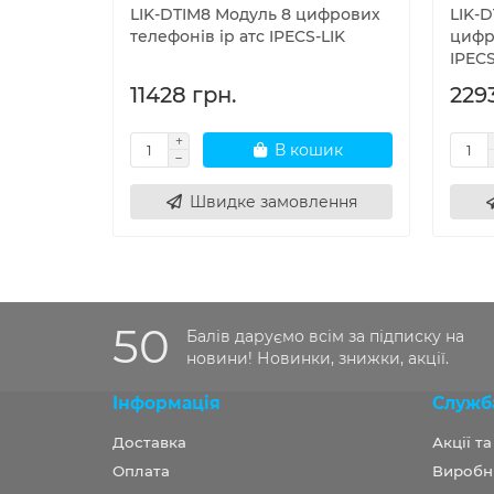
LIK-DTIM8 Модуль 8 цифрових
LIK-
телефонів ip атс IPECS-LIK
цифр
IPECS
11428 грн.
2293
В кошик
Швидке замовлення
50
Балів даруємо всім за підписку на
новини! Новинки, знижки, акції.
Інформація
Служб
Доставка
Акції т
Оплата
Виробн