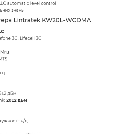
С automatic level control
льних знань
ітера Lintratek KW20L-WCDMA
LС
оnе 3G, Lіfеcell 3G
 Мгц
MTS
Мгц
15±2 дБм
nk:
20±2 дБм
ужності: н/д