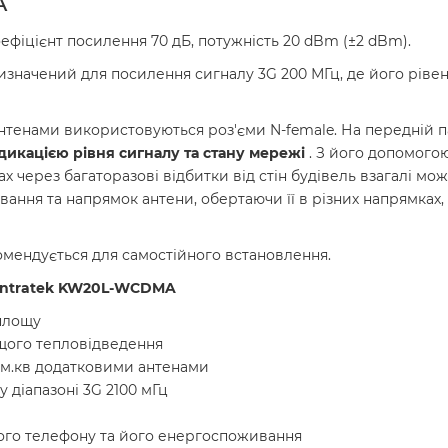
A
оефіцієнт посилення 70 дБ, потужність 20 dBm (±2 dBm).
значений для посилення сигналу 3G 200 МГц, де його рівен
антенами використовуються роз'єми N-female. На передній 
ндикацією рівня сигналу та стану мережі
. З його допомого
вах через багаторазові відбитки від стін будівель взагалі м
ння та напрямок антени, обертаючи її в різних напрямках, 
омендується для самостійного встановлення.
Lintratek KW20L-WCDMA
 площу
щого тепловідведення
 м.кв додатковими антенами
 діапазоні 3G 2100 мГц
ого телефону та його енергоспоживання