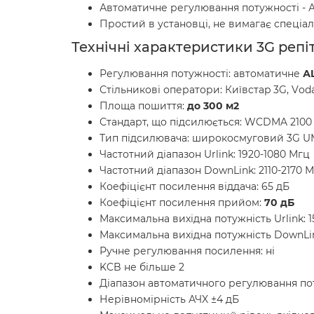
Автоматичне регулювання потужності - АL
Простий в установці, не вимагає спеціа
Технічні характеристики 3G реп
Регулювання потужності: автоматичне
А
Стільникові оператори: Київcтаp 3G, Vоdаf
Площа пошиття:
до 300 м2
Стандарт, що підсилюється: WCDMA 2100
Тип підсилювача: широкосмуговий 3G U
Частотний діапазон Urlink: 1920-1080 Мгц
Частотний діапазон DоwnLink: 2110-2170 
Коефіцієнт посилення віддача: 65 дБ
Коефіцієнт посилення прийом:
70 дБ
Максимальна вихідна потужність Urlink: 
Максимальна вихідна потужність DоwnLі
Ручне регулювання посилення: ні
KCB не більше 2
Діапазон автоматичного регулювання пот
Нерівномірність АЧX ±4 дБ