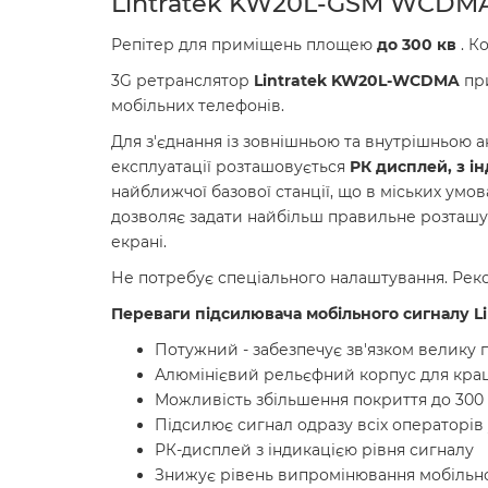
Lintratek KW20L-GSM WCDM
Репітер для приміщень площею
до 300 кв
. К
3G ретранслятор
Lintratek KW20L-WCDMA
при
мобільних телефонів.
Для з'єднання із зовнішньою та внутрішньою 
експлуатації розташовується
РК дисплей, з і
найближчої базової станції, що в міських умо
дозволяє задати найбільш правильне розташува
екрані.
Не потребує спеціального налаштування. Рек
Переваги підсилювача мобільного сигналу 
Потужний - забезпечує зв'язком велику
Алюмінієвий рельєфний корпус для кра
Можливість збільшення покриття до 300
Підсилює сигнал одразу всіх операторів у
РК-дисплей з індикацією рівня сигналу
Знижує рівень випромінювання мобільн