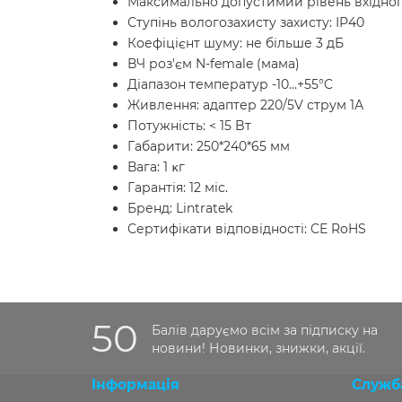
Максимально допустимий рівень вхідного
Ступінь вологозахисту захисту: ІР40
Коефіцієнт шуму: не більше 3 дБ
ВЧ роз'єм N-female (мама)
Діапазон температур -10…+55°C
Живлення: адаптер 220/5V струм 1А
Потужність: < 15 Bт
Габарити: 250*240*65 мм
Вага: 1 ĸг
Гарантія: 12 міс.
Бренд: Lintratek
Сертифікати відповідності: CE RoHS
50
Балів даруємо всім за підписку на
новини! Новинки, знижки, акції.
Інформація
Служб