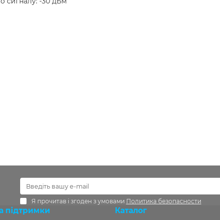
 сигналу: -30 дБм
Я прочитав і згоден з умовами
Политика безопасности
а підтримки
Каталог