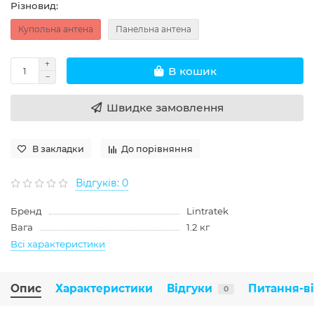
Різновид:
Купольна антена
Панельна антена
В кошик
Швидке замовлення
В закладки
До порівняння
Відгуків: 0
Бренд
Lintratek
Вага
1.2 кг
Всі характеристики
Опис
Характеристики
Відгуки
Питання-в
0