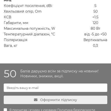
Коефіцієнт посилення, dBi
5
Хвильовий опір, Om
50
КСВ
<1.5
Габарити, мм
120
Максимальна потужність, W
80 Вт
Температурний діапазон, °С
від -5 до +50
Поляризація
Вертикальна
Вага, кг
0,3
50
Балів даруємо всім за підписку на новини!
Новинки, знижки, акції.
Оформити підписку
Я прочитав і згоден з умовами
Политика безопасности