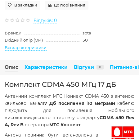
В закладки
До порівняння
Відгуків: 0
Бренди
sota
Вхідний опір (Ом)
50
Всі характеристики
Опис
Характеристики
Відгуки
Питання-в
0
Комплект CDMA 450 МГц 17 дБ
Антенний комплект МТС Коннект CDMA 450 з антеною
хвильової канал
17 Дб посилення
і
10 метрами
кабелю
підходить для посилення мобільного
високошвидкісного інтернету стандарту
CDMA 450 Rev
A, Rev B
оператора
МТС Коннект
.
Антена повинна бути встановлена в