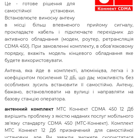
Це - готове рішення для
самостійної установки.
Встановлюєте виносну антену
в місці більш впевненого прийому сигналу,
прокладаєте кабель і підключаєте перехідник до
активного обладнання (модем, роутер, ретрансляція
СDMA 450). При замовленні комплекту, в обов'язковому
порядку, вкажіть модель кінцевого обладнання яке
будете використовувати.
Антена, яка йде в комплекті, алюмінієва, легка і з
коефіцієнтом посилення 12 дБ, що дає можливість без
особливих зусиль встановити її самостійно. Антену,
бажано, встановлювати на вулиці і направляти на
базову станцію оператора.
антенний комплект
МТС Коннект CDMA 450 12 Дб
вирішить проблему з якістю наданих послуг мобільного
зв'язку стандарту CDMA 450 (МТС-Коннект). Комплект
МТС Коннект 12 Дб призначений для самостійної
установки, але Ви завжди зможете скористатися