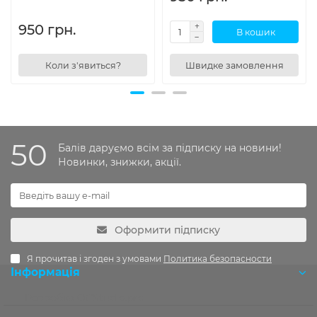
950 грн.
В кошик
Коли з'явиться?
Швидке замовлення
50
Балів даруємо всім за підписку на новини!
Новинки, знижки, акції.
Оформити підписку
Я прочитав і згоден з умовами
Политика безопасности
Інформація
Розробка OCStudio.pro