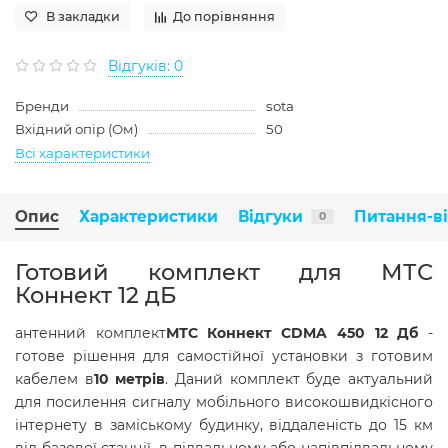
В закладки
До порівняння
Відгуків: 0
Бренди
sota
Вхідний опір (Ом)
50
Всі характеристики
Опис
Характеристики
Відгуки
Питання-в
0
Готовий комплект для МТС
Коннект 12 дБ
антенний комплект
МТС Коннект CDMA 450 12 Дб
-
готове рішення для самостійної установки з готовим
кабелем в
10 метрів
. Даний комплект буде актуальний
для посилення сигналу мобільного високошвидкісного
інтернету в заміському будинку, віддаленість до 15 км
від базової станції, в підвальному або напівпідвальному