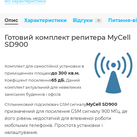
Всі характеристики
Опис
Характеристики
Відгуки
Питання-в
0
Готовий комплект репитера MyCell
SD900
Комплект для самостійної установки в
до 300 кв.м.
приміщеннях площею
65 дБ
.
Коефіціент посилення
Даний
комплект актуальний для невеликих
заміських будинків і офісів.
MyCell SD900
Стільниковий підсилювач GSM сигналу
призначений для посилення GSM сигналу 900 МГц, де
його рівень недостатній для впевненої роботи
мобільних телефонів. Простота установки і
налаштування.