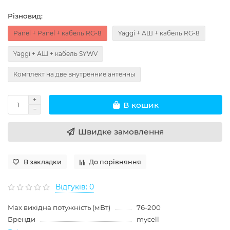
Різновид:
Panel + Panel + кабель RG-8
Yaggi + АШ + кабель RG-8
Yaggi + АШ + кабель SYWV
Комплект на две внутренние антенны
В кошик
Швидке замовлення
В закладки
До порівняння
Відгуків: 0
Max вихідна потужність (мВт)
76-200
Бренди
mycell