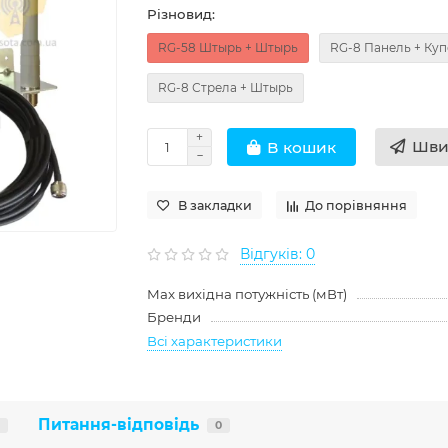
Різновид:
RG-58 Штырь + Штырь
RG-8 Панель + Ку
RG-8 Стрела + Штырь
Шви
В кошик
В закладки
До порівняння
Відгуків: 0
Max вихідна потужність (мВт)
Бренди
Всі характеристики
Питання-відповідь
0