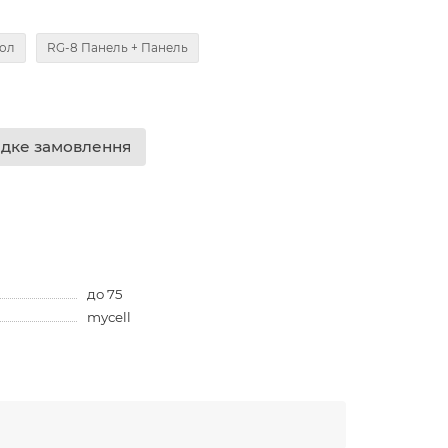
пол
RG-8 Панель + Панель
дке замовлення
до 75
mycell