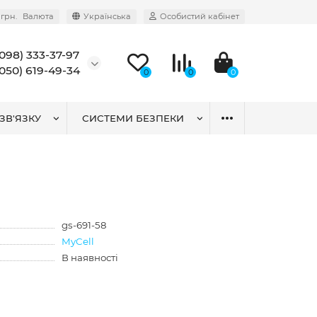
грн.
Валюта
Українська
Особистий кабінет
(098) 333-37-97
(050) 619-49-34
0
0
0
ЗВ'ЯЗКУ
СИСТЕМИ БЕЗПЕКИ
gs-691-58
MyCell
В наявності