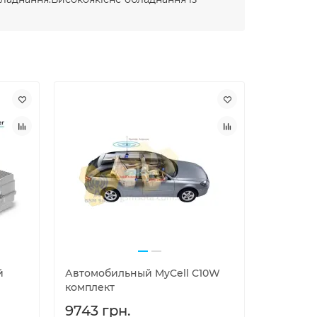
й
Автомобильный MyCell С10W
Комплект
комплект
SD2000 
9743 грн.
11037 