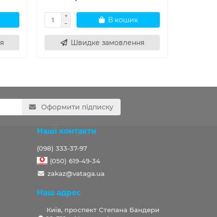
В кошик
я
Швидке замовлення
Ш
Оформити підписку
Наші контакти
(098) 333-37-97
(050) 619-49-34
zakaz@vataga.ua
Наш адрес
Київ, проспект Степана Бандери