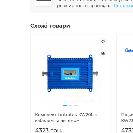
розширеною гарантією....
Детальні
Схожі товари
Комплект Lintratek KW20L з
Підси
кабелем та антеном
KW2
4323 грн.
473