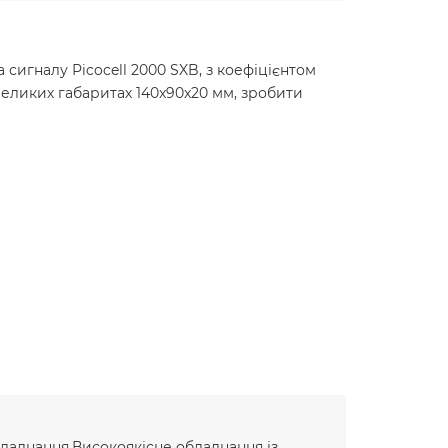
сигналу Picocell 2000 SXB, з коефіцієнтом
великих габаритах 140x90x20 мм, зробити
ладнання.Високоякісне обладнання із