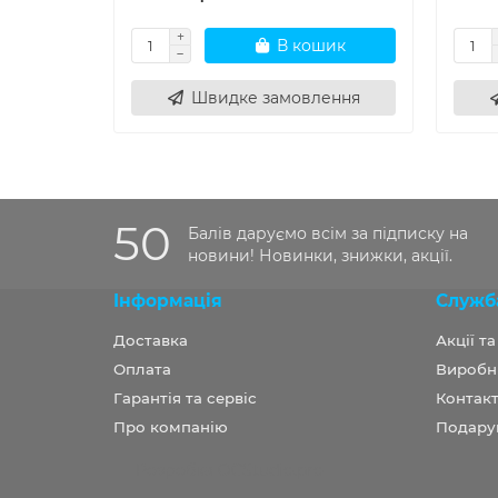
В кошик
Швидке замовлення
50
Балів даруємо всім за підписку на
новини! Новинки, знижки, акції.
Інформація
Служб
Доставка
Акції т
Оплата
Виробн
Гарантія та сервіс
Контакт
Про компанію
Подару
Розробка OCStudio.pro