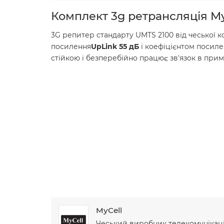
Комплект 3g ретрансляція My
3G репитер стандарту UMTS 2100 від чеської к
посилення
UpLink 55 дБ
і коефіцієнтом посил
стійкою і безперебійно працює зв'язок в при
MyCell
Чеський виробник телекомунікацій