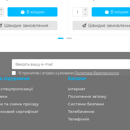
В кошик
В кошик
Швидке замовлення
Швидке замовленн
Я прочитав і згоден з умовами
Политика безопасности
а підтримки
Каталог
а спецпропозиції
Інтернет
ики
Посилення зв'язку
и та схема проїзду
Системи безпеки
нковий сертифікат
Телебачення
Телефонія