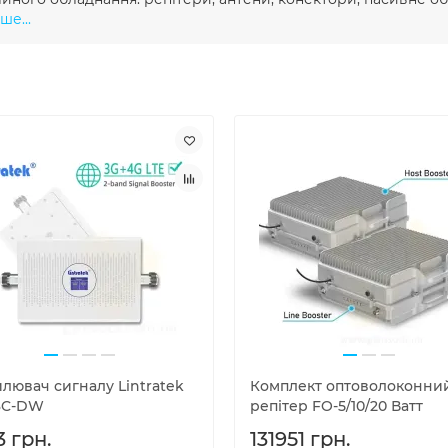
ше...
лювач сигналу Lintratek
Комплект оптоволоконни
3C-DW
репітер FO-5/10/20 Ватт
3 грн.
131951 грн.