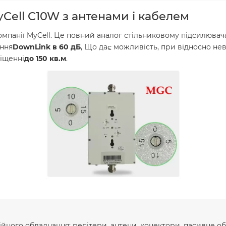
Cell C10W з антенами і кабелем
омпанії MyCell. Це повний аналог стільниковому підсилювача 
ення
DownLink в 60 дБ
, Що дає можливість, при відносно не
міщенні
до 150 кв.м
.
ного обладнання: репітери, антени, конектори, пасивне об