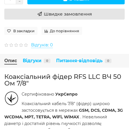
Швидке замовлення
В закладки
До порівняння
Відгуків: 0
Опис
Відгуки
Питання-відповідь
0
0
Коаксіальний фідер RFS LLC ВЧ 50
Ом 7/8"
Сертифіковано
УкрСепро
Коаксіальний кабель 7/8" (фідер) широко
застосовується в мережах
GSM, DCS, CDMA, 3G
WCDMA, MPT, TETRA, WiFi, WiMAX
. Невеликий
діаметр і достатній рівень гнучкості дозволяє