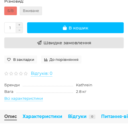
Різновид:
Б/В
Вживане
В кошик
Швидке замовлення
В закладки
До порівняння
Відгуків: 0
Бренди
Kathrein
Вага
2.8 кг
Всі характеристики
Опис
Характеристики
Відгуки
Питання-в
0