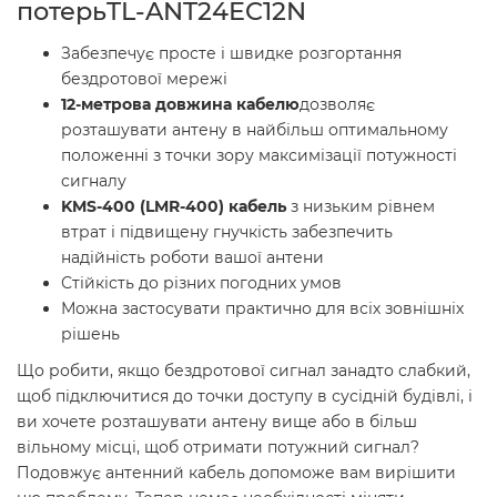
потерьTL-ANT24EC12N
Забезпечує просте і швидке розгортання
бездротової мережі
12-метрова довжина кабелю
дозволяє
розташувати антену в найбільш оптимальному
положенні з точки зору максимізації потужності
сигналу
KMS-400 (LMR-400) кабель
з низьким рівнем
втрат і підвищену гнучкість забезпечить
надійність роботи вашої антени
Стійкість до різних погодних умов
Можна застосувати практично для всіх зовнішніх
рішень
Що робити, якщо бездротової сигнал занадто слабкий,
щоб підключитися до точки доступу в сусідній будівлі, і
ви хочете розташувати антену вище або в більш
вільному місці, щоб отримати потужний сигнал?
Подовжує антенний кабель допоможе вам вирішити