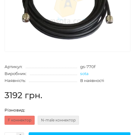
Артикул:
gs-770f
Виробник:
sota
Наявність:
В наявності
3192 грн.
Різновид:
F коннектор
N-male коннектор