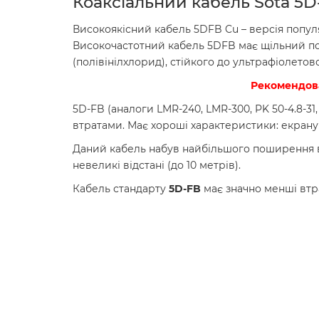
Коаксіальний кабель Sota 5D-
Високоякісний кабель 5DFB Cu – версія популяр
Високочастотний кабель 5DFB має щільний по
(полівінілхлорид), стійкого до ультрафіолетов
Рекомендова
5D-FB (аналоги LMR-240, LMR-300, PK 50-4.8-31
втратами. Має хороші характеристики: екранув
Даний кабель набув найбільшого поширення вик
невеликі відстані (до 10 метрів).
Кабель стандарту
5D-FB
має значно менші втр