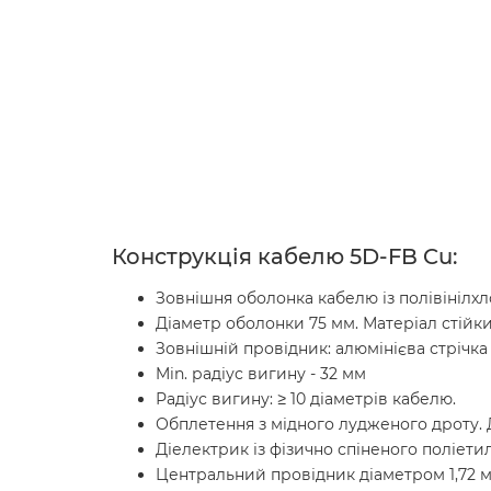
Конструкція кабелю 5D-FB Cu:
Зовнішня оболонка кабелю із полівінілхл
Діаметр оболонки 75 мм. Матеріал стійк
Зовнішній провідник: алюмінієва стрічка
Min. радіус вигину - 32 мм
Радіус вигину: ≥ 10 діаметрів кабелю.
Обплетення з мідного лудженого дроту. 
Діелектрик із фізично спіненого поліети
Центральний провідник діаметром 1,72 мм