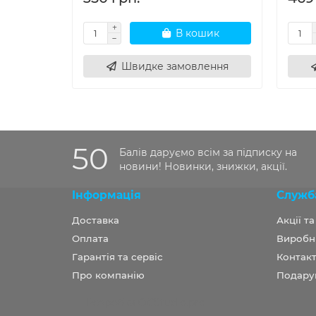
В кошик
Швидке замовлення
50
Балів даруємо всім за підписку на
новини! Новинки, знижки, акції.
Інформація
Служб
Доставка
Акції т
Оплата
Виробн
Гарантія та сервіс
Контакт
Про компанію
Подару
Розробка OCStudio.pro