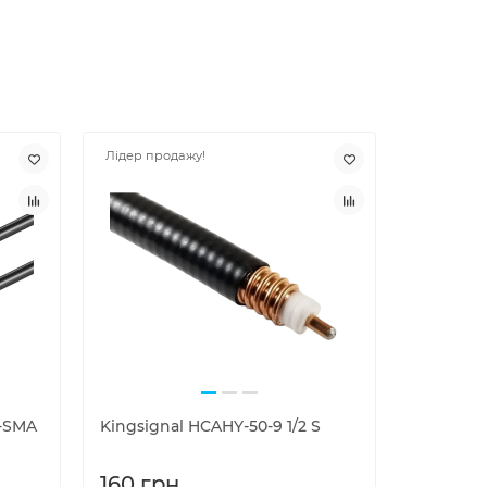
Лідер продажу!
P-SMA
Kingsignal HCAHY-50-9 1/2 S
Адаптер 
160 грн.
125 грн