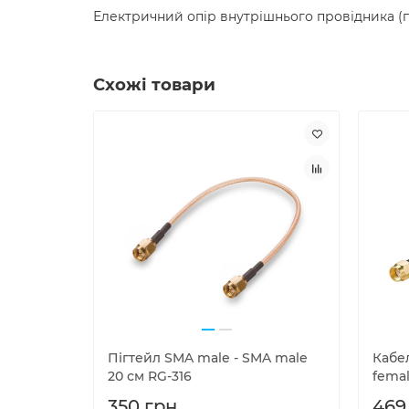
Електричний опір внутрішнього провідника (по
Схожі товари
Пігтейл SMA male - SMA male
Кабе
20 см RG-316
fema
350 грн.
469