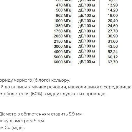
ориду чорного (білого) кольору.
ий до впливу хімічних речовин, навколишнього середовища 
 + обплетення (60%) з мідних луджених проводів.
Діаметр з обплетенням ставить 5,9 мм.
лену діаметром 5 мм.
 Cu (мідь).