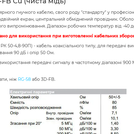
FB Cu (чиста мідь)
ного гнучкого кабелю, свого роду "стандарту" у професіонал
двійний екран, центральний обміднений провідник. Оболон
ого випромінювання. Діапазон робочих температур від -40 до
но для використання при виготовленні кабельних зборок
, РК 50-4,8-90П) - кабель коаксіального типу, для передачі 
ання 90 дБ і опір 50 Ом.
ористання передачі сигналу в частотному діапазоні 900 МГц,
ати, ніж
RG-58
або 3D-FB.