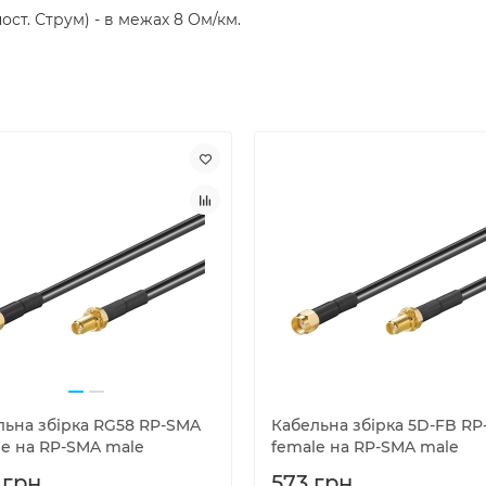
ст. Струм) - в межах 8 Ом/км.
льна збірка RG58 RP-SMA
Кабельна збірка 5D-FB R
le на RP-SMA male
female на RP-SMA male
 грн.
573 грн.