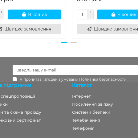
В кошик
В кошик
Швидке замовлення
Швидке замовленн
Я прочитав і згоден з умовами
Политика безопасности
а підтримки
Каталог
а спецпропозиції
Інтернет
ики
Посилення зв'язку
и та схема проїзду
Системи безпеки
нковий сертифікат
Телебачення
Телефонія