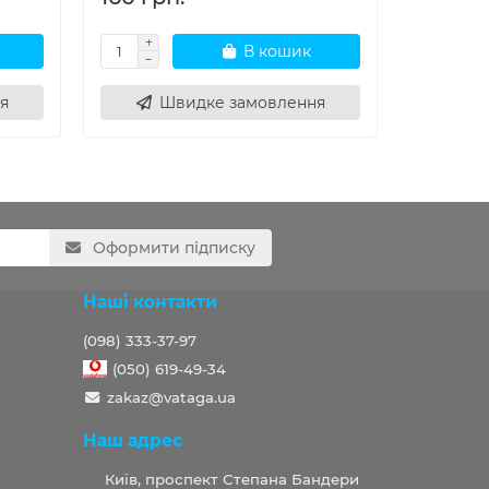
В кошик
я
Швидке замовлення
Ш
Оформити підписку
Наші контакти
(098) 333-37-97
(050) 619-49-34
zakaz@vataga.ua
Наш адрес
Київ, проспект Степана Бандери