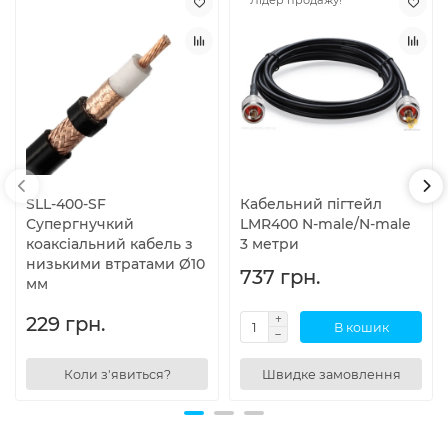
SLL-400-SF
Кабельний пігтейл
Супергнучкий
LMR400 N-male/N-male
коаксіальний кабель з
3 метри
низькими втратами Ø10
737 грн.
мм
229 грн.
В кошик
Коли з'явиться?
Швидке замовлення