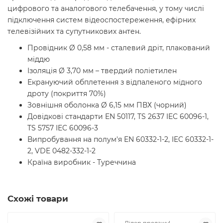
цифрового та аналогового телебачення, у тому числі
підключення систем відеоспостереження, ефірних
телевізійних та супутникових антен.
Провідник Ø 0,58 мм - сталевий дріт, плакований
міддю
Ізоляція Ø 3,70 мм – твердий поліетилен
Екрануючий обплетення з відпаленого мідного
дроту (покриття 70%)
Зовнішня оболонка Ø 6,15 мм ПВХ (чорний)
Довідкові стандарти EN 50117, TS 2637 IEC 60096-1,
TS 5757 IEC 60096-3
Випробування на полум'я EN 60332-1-2, IEC 60332-1-
2, VDE 0482-332-1-2
Країна виробник - Туреччина
Схожі товари
Лідер продажу!