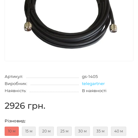
Артикул:
gs-1405
Виробник:
telegartner
Наявність:
В наявності
2926 грн.
Різновид:
10 м
15 м
20 м
25 м
30 м
35 м
40 м