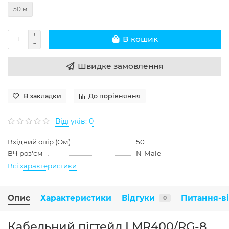
50 м
В кошик
Швидке замовлення
В закладки
До порівняння
Відгуків: 0
Вхідний опір (Ом)
50
ВЧ роз'єм
N-Male
Всі характеристики
Опис
Характеристики
Відгуки
Питання-в
0
Кабельний пігтейл LMR400/RG-8