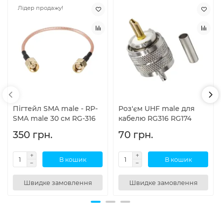
Лідер продажу!
Пігтейл SMA male - RP-
Роз'єм UHF male для
SMA male 30 см RG-316
кабелю RG316 RG174
350 грн.
70 грн.
В кошик
В кошик
Швидке замовлення
Швидке замовлення