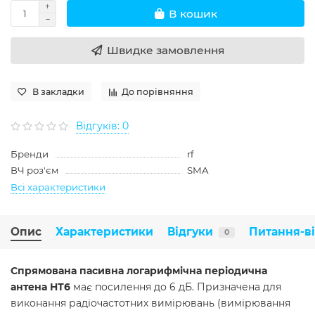
В кошик
Швидке замовлення
В закладки
До порівняння
Відгуків: 0
Бренди
rf
ВЧ роз'єм
SMA
Всі характеристики
Опис
Характеристики
Відгуки
Питання-в
0
Спрямована пасивна логарифмічна періодична
антена HT6
має посилення до 6 дБ. Призначена для
виконання радіочастотних вимірювань (вимірювання