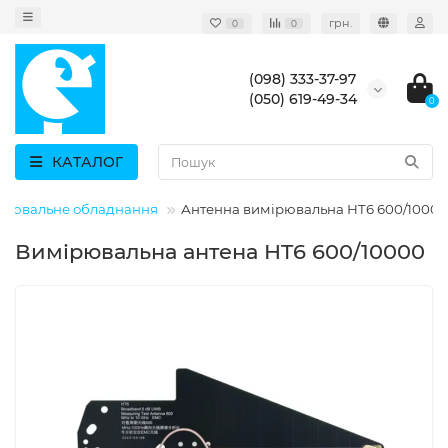
грн.
0
0
(098) 333-37-97
(050) 619-49-34
0
КАТАЛОГ
ірювальне обладнання
Антенна вимірювальна HT6 600/10000
Вимірювальна антена HT6 600/10000