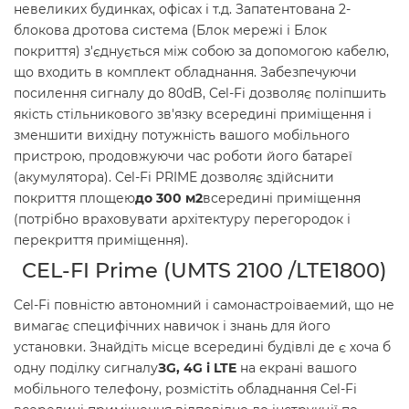
невеликих будинках, офісах і т.д. Запатентована 2-
блокова дротова система (Блок мережі і Блок
покриття) з'єднується між собою за допомогою кабелю,
що входить в комплект обладнання. Забезпечуючи
посилення сигналу до 80dB, Cel-Fi дозволяє поліпшить
якість стільникового зв'язку всередині приміщення і
зменшити вихідну потужність вашого мобільного
пристрою, продовжуючи час роботи його батареї
(акумулятора). Cel-Fi PRIME дозволяє здійснити
покриття площею
до 300 м2
всередині приміщення
(потрібно враховувати архітектуру перегородок і
перекриття приміщення).
CEL-FI Prime (UMTS 2100 /LTE1800)
Cel-Fi повністю автономний і самонастроіваемий, що не
вимагає специфічних навичок і знань для його
установки. Знайдіть місце всередині будівлі де є хоча б
одну поділку сигналу
ЗG, 4G і LTE
на екрані вашого
мобільного телефону, розмістіть обладнання Cel-Fi