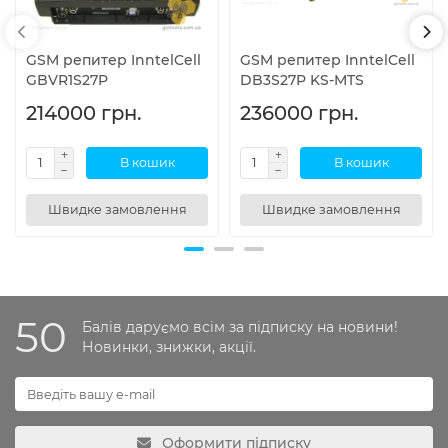
GSM репитер InntelCell
GSM репитер InntelCell
GBVR1S27P
DB3S27P KS-MTS
214000 грн.
236000 грн.
В кошик
В кошик
Швидке замовлення
Швидке замовлення
50
Балів даруємо всім за підписку на новини!
Новинки, знижки, акції.
Оформити підписку