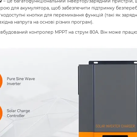
4V
– це багатофункціональний інвертор/зарядний пристрій, щ
рою для акумулятора, щоб забезпечити підтримку безпереб
одоступні кнопки для перемикання функцій (такі як зарядн
ідна напруга на основі різних програм).
ає вбудований контролер МРРТ на струм 80А. Він може прац