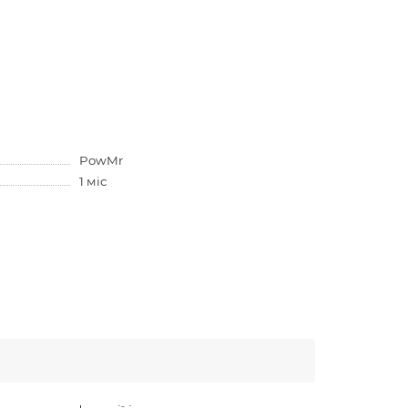
PowMr
1 міс