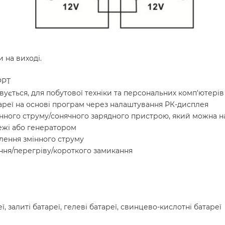
 на виході.
PPT
овується, для побутової техніки та персональних комп'ютер
ареї на основі програм через налаштування РК-дисплея
інного струму/сонячного зарядного пристрою, який можна 
режі або генератором
лення змінного струму
ння/перегріву/короткого замикання
реї, залиті батареї, гелеві батареї, свинцево-кислотні батареї
и