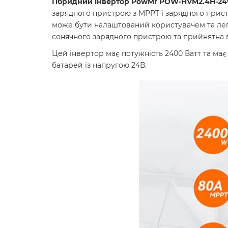
Гібридний інвертор PowMr POW-HVM2.4H-2
зарядного пристрою з MPPT і зарядного прист
може бути налаштований користувачем та легк
сонячного зарядного пристрою та прийнятна вх
Цей інвертор має потужність 2400 Ватт та м
батарей із напругою 24В.