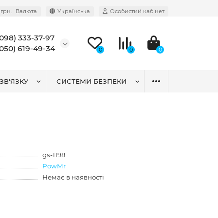
грн.
Валюта
Українська
Особистий кабінет
(098) 333-37-97
(050) 619-49-34
0
0
0
ЗВ'ЯЗКУ
СИСТЕМИ БЕЗПЕКИ
gs-1198
PowMr
Немає в наявності