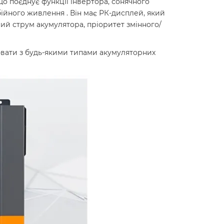
о поєднує функції інвертора, сонячного
ійного живлення . Він має РК-дисплей, який
ий струм акумулятора, пріоритет змінного/
ювати з будь-якими типами акумуляторних