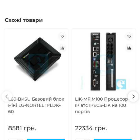
Схожі товари
L60-BKSU Базовий блок
LIK-MFIM100 Процесор
міні LG-NORTEL IPLDK-
IP атс IPECS-LIK на 100
60
портів
8581 грн.
22334 грн.