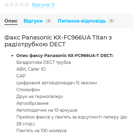
Відгуків: 0
Опис
Відгуки
Питання-відповідь
0
0
Факс Panasonic KX-FC966UA Titan з
радіотрубкою DECT
Опис факсу Panasonic KX-FC966UA-T DECT:
Бездротова DECT трубка
АВН, Caller ID
GAP
Цифровий автовідповідач 15 хвилин
Спікерфон
Друк на термопапері
Автообрізання
Автоподатчик на 10 аркушів
Прийом факсів у пам'ять за відсутності паперу (до
28 стор.)
Пам'ять на 100 номерів