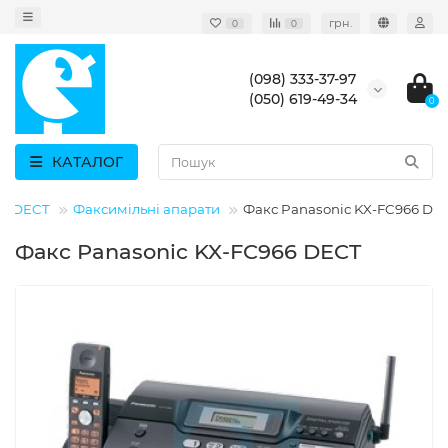
грн.
0
0
(098) 333-37-97
(050) 619-49-34
0
КАТАЛОГ
, DECT
Факсимільні апарати
Факс Panasonic KX-FC966 DE
Факс Panasonic KX-FC966 DECT