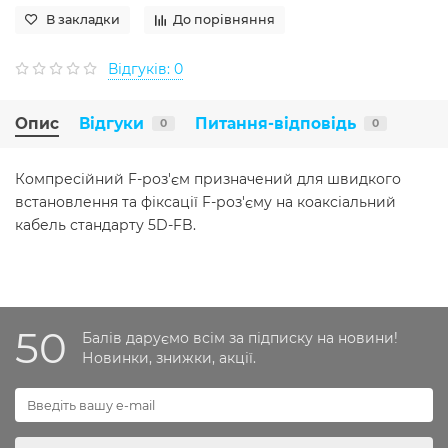
В закладки
До порівняння
Відгуків: 0
Опис
Відгуки
Питання-відповідь
0
0
Компресійний F-роз'єм призначений для швидкого
встановлення та фіксації F-роз'єму на коаксіальний
кабель стандарту 5D-FB.
50
Балів даруємо всім за підписку на новини!
Новинки, знижки, акції.