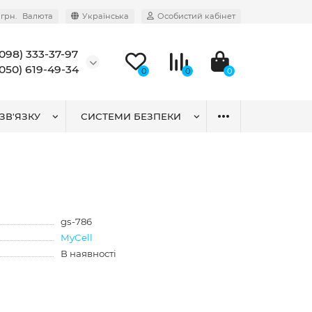
грн.
Валюта
Українська
Особистий кабінет
(098) 333-37-97
(050) 619-49-34
0
0
0
ЗВ'ЯЗКУ
СИСТЕМИ БЕЗПЕКИ
gs-786
MyCell
В наявності