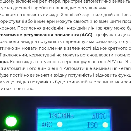
шому включенні репитера, пристрій автоматично виявить і
ус на дисплеї і зробити відповідне регулювання.
Конкретна кількість висхідній лінії зв'язку і низхідній лінії з
ористувачі або інженери можуть самостійно зменшити пос
аном. Посилення висхідній і низхідній лінії зв'язку може 
томатичне регулювання посилення (AGC)
- це функція дин
аз, коли вихідна потужність перевищує максимальну потуж
ично змінювати посилення в залежності від конкретного с
T включений, користувачі не можуть встановлювати посиле
ора.
Коли вхідна потужність перевищує діапазон АРУ на DL а
ія автоматичного вимкнення. Автоматичне вимикання - етап
де постійно визначати вхідну потужність і відновить функці
ак якщо вхідна потужність буде тривалий час залишатися за
иться повністю.