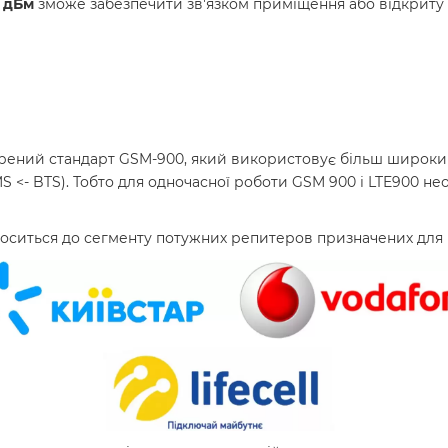
 дБм
зможе забезпечити зв'язком приміщення або відкриту
рений
стандарт
GSM
-
900
,
який використовує
більш
широки
MS
<
-
BTS
)
.
Тобто
для
одночасної
роботи
GSM
900
і
LTE900
нео
носиться до сегменту потужних репитеров призначених для