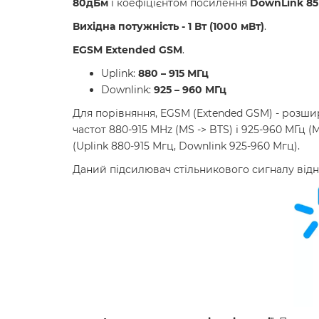
80
дБм
і коефіцієнтом посилення
DownLink 85
Вихідна потужність - 1 Вт (1000 мВт)
.
EGSM Extended GSM
.
Uplink:
880 – 915 МГц
Downlink:
925 – 960 МГц
Для
порівняння
,
EGSM
(
Extended GSM
)
-
розши
частот
880-915
MHz
(
MS
-
>
BTS
)
і
925-960
МГц
(
(
Uplink
880-915
Мгц
,
Downlink
925-960
Мгц
)
.
Даний підсилювач стільникового сигналу від