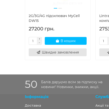
2G/3G/4G підсилювач MyCell
Lint
DW15
комп
27200 грн.
2753
В кошик
Швидке замовлення
50
Балів даруємо всім за підписку на
новини! Новинки, знижки, акції.
Інформація
Служб
Доставка
Акції т