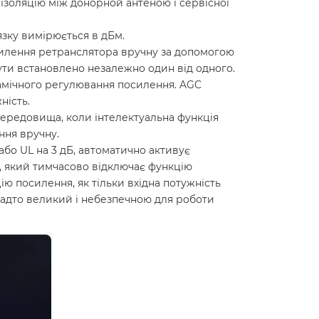
золяцію між донорной антеною і сервісної
в'язку вимірюється в дБм.
илення ретранслятора вручну за допомогою
бути встановлено незалежно один від одного.
амічного регулювання посилення. AGC
ність.
ередовища, коли інтелектуальна функція
ння вручну.
бо UL на 3 дБ, автоматично активує
, який тимчасово відключає функцію
ю посилення, як тільки вхідна потужність
надто великий і небезпечною для роботи