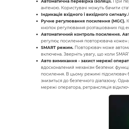
Автоматична перевірка ізоляції.
При пер
антеною. Користувачі можуть бачити стат
Індикація вхідного і вихідного сигналу.
Ручне регулювання посилення (MGC).
К
кнопок регулювання розташованих під екр
Автоматичний контроль посилення. Ав
регулює посилення повторювача кожен р
SMART режим.
Повторювач може автомат
включена. Зверніть увагу, що коли SMAR
Авто вимикання - захист мережі операт
вдосконалений механізм безпеки: функц
посилення. В цьому режимі підсилювач бу
знизиться до безпечного діапазону. Одн
мережі оператора, ретрансляція відключ