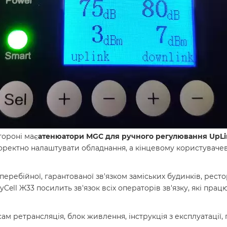
тороні має
атенюатори MGC для ручного регулювання UpLin
коректно налаштувати обладнання, а кінцевому користувачев
еребійної, гарантованої зв'язком заміських будинків, рестор
ell Ж33 посилить зв'язок всіх операторів зв'язку, які прац
м ретрансляція, блок живлення, інструкція з експлуатації, 