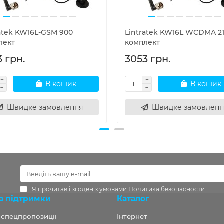
ratek KW16L-GSM 900
Lintratek KW16L WCDMA 2
лект
комплект
 грн.
3053 грн.
В кошик
В кошик
Швидке замовлення
Швидке замовленн
Я прочитав і згоден з умовами
Политика безопасности
а підтримки
Каталог
а спецпропозиції
Інтернет