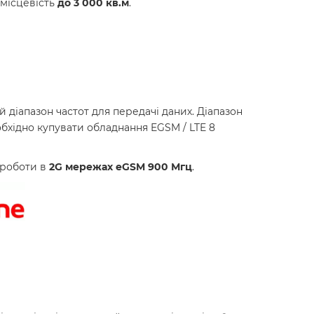
 місцевість
до 3 000 кв.м
.
й
діапазон
частот
для
передачі
даних
.
Діапазон
бхідно
купувати
обладнання
EGSM
/
LTE
8
 роботи в
2G мережах eGSM 900 Мгц
.