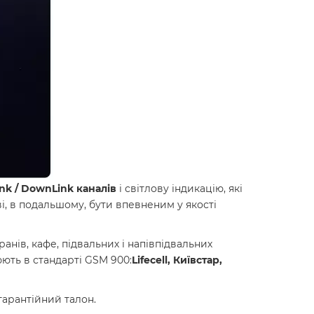
k / DownLink каналів
і світлову індикацію, які
і, в подальшому, бути впевненим у якості
анів, кафе, підвальних і напівпідвальних
юють в стандарті GSM 900:
Lifecell, Київстар,
гарантійний талон.