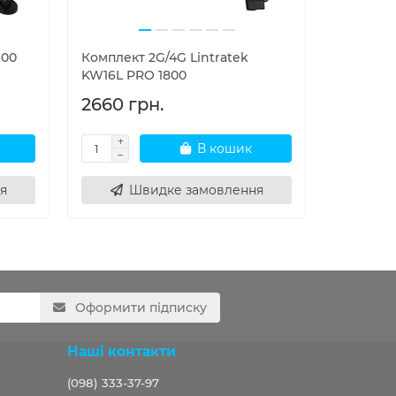
100
Комплект 2G/4G Lintratek
Комплект
KW16L PRO 1800
3G 2100 
2660 грн.
5057 г
В кошик
я
Швидке замовлення
Ш
Оформити підписку
Наші контакти
(098) 333-37-97