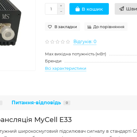
Шви
В кошик
В закладки
До порівняння
Відгуків: 0
Max вихідна потужність (мВт)
Бренди
Всі характеристики
Питання-відповідь
0
ансляція MyCell E33
отужний широкосмуговий підсилювач сигналу в стандарті G