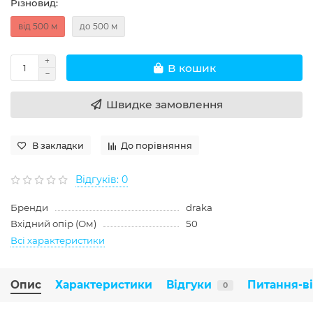
Різновид:
від 500 м
до 500 м
В кошик
Швидке замовлення
В закладки
До порівняння
Відгуків: 0
Бренди
draka
Вхідний опір (Ом)
50
Всі характеристики
Опис
Характеристики
Відгуки
Питання-в
0