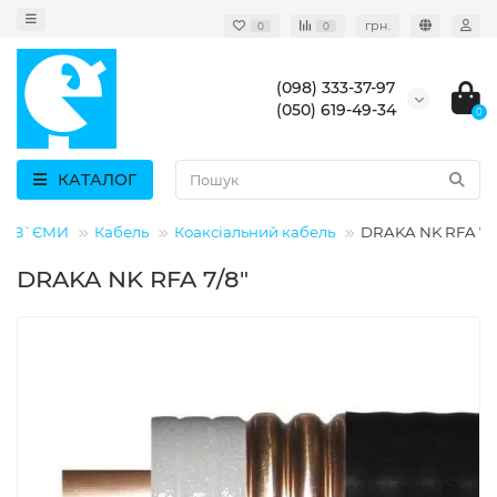
грн.
0
0
(098) 333-37-97
(050) 619-49-34
0
КАТАЛОГ
РОЗ`ЄМИ
Кабель
Коаксіальний кабель
DRAKA NK RFA 7/
DRAKA NK RFA 7/8"