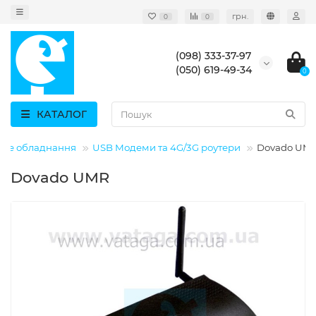
грн.
0
0
(098) 333-37-97
(050) 619-49-34
0
КАТАЛОГ
ве обладнання
USB Модеми та 4G/3G роутери
Dovado UM
Dovado UMR