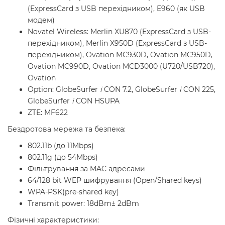
(ExpressCard з USB перехідником), E960 (як USB
модем)
Novatel Wireless: Merlin XU870 (ExpressCard з USB-
перехідником), Merlin X950D (ExpressCard з USB-
перехідником), Ovation MC930D, Ovation MC950D,
Ovation MC990D, Ovation MCD3000 (U720/USB720),
Ovation
Option: GlobeSurfer
i
CON 7.2, GlobeSurfer
i
CON 225,
GlobeSurfer
i
CON HSUPA
ZTE: MF622
Бездротова мережа та безпека:
802.11b (до 11Mbps)
802.11g (до 54Mbps)
Фільтрування за MAC адресами
64/128 bit WEP шифрування (Open/Shared keys)
WPA-PSK(pre-shared key)
Transmit power: 18dBm± 2dBm
Фізичні характеристики: