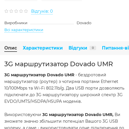
Відгуків: 0
Виробники
Dovado
Всі характеристики
Опис
Характеристики
Відгуки
Питання-в
0
3G маршрутизатор Dovado UMR
3G маршрутизатор
Dovado
UMR
- бездротовий
маршрутизатор (роутер) з чотирма портами Ethernet
10/100Mbps та Wi-Fi 802.11b/g. Два USB порти дозволяють
підключати до 3G маршрутизатору широкий спектр 3G
EVDO/UMTS/HSDPA/HSUPA модемів.
Використовуючи
3G маршрутизатор Dovado UMR,
Ви
зможете значно збільшити потенціал Вашого 3G USB
модему, а саме - використовувати одне підключення до