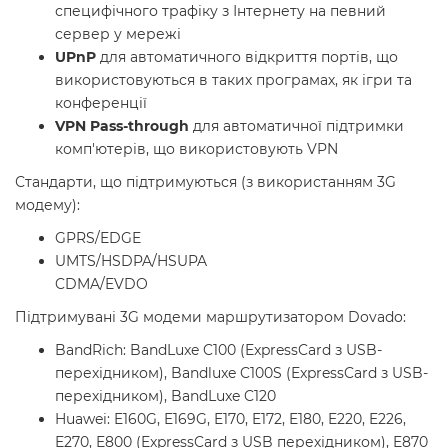
специфічного трафіку з Інтернету на певний
сервер у мережі
UPnP
для автоматичного відкриття портів, що
використовуються в таких програмах, як ігри та
конференції
VPN Pass-through
для автоматичної підтримки
комп'ютерів, що використовують VPN
Стандарти, що підтримуються (з використанням 3G
модему):
GPRS/EDGE
UMTS/HSDPA/HSUPA
CDMA/EVDO
Підтримувані 3G модеми маршрутизатором Dovado:
BandRich: BandLuxe C100 (ExpressCard з USB-
перехідником), Bandluxe C100S (ExpressCard з USB-
перехідником), BandLuxe C120
Huawei: E160G, E169G, E170, E172, E180, E220, E226,
E270, E800 (ExpressCard з USB перехідником), E870