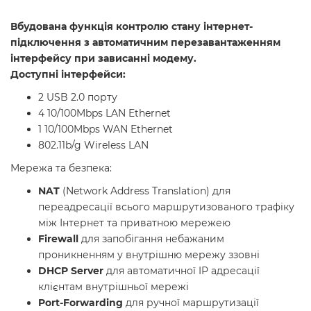
Вбудована функція контролю стану інтернет-
підключення з автоматичним перезавантаженням
інтерфейсу при зависанні модему.
Доступні інтерфейси:
2 USB 2.0 порту
4 10/100Mbps LAN Ethernet
1 10/100Mbps WAN Ethernet
802.11b/g Wireless LAN
Мережа та безпека:
NAT
(Network Address Translation) для
переадресації всього маршрутизованого трафіку
між Інтернет та приватною мережею
Firewall
для запобігання небажаним
проникненням у внутрішню мережу ззовні
DHCP Server
для автоматичної IP адресації
клієнтам внутрішньої мережі
Port-Forwarding
для ручної маршрутизації