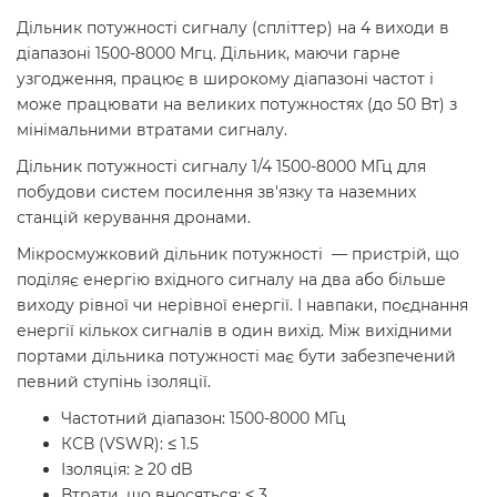
Дільник потужності сигналу (спліттер) на 4 виходи в
діапазоні 1500-8000 Мгц. Дільник, маючи гарне
узгодження, працює в широкому діапазоні частот і
може працювати на великих потужностях (до 50 Вт) з
мінімальними втратами сигналу.
Дільник потужності сигналу 1/4 1500-8000 МГц для
побудови систем посилення зв'язку та наземних
станцій керування дронами.
Мікросмужковий дільник потужності — пристрій, що
поділяє енергію вхідного сигналу на два або більше
виходу рівної чи нерівної енергії. І навпаки, поєднання
енергії кількох сигналів в один вихід. Між вихідними
портами дільника потужності має бути забезпечений
певний ступінь ізоляції.
Частотний діапазон: 1500-8000 МГц
КСВ (VSWR): ≤ 1.5
Ізоляція: ≥ 20 dB
Втрати, що вносяться: ≤ 3