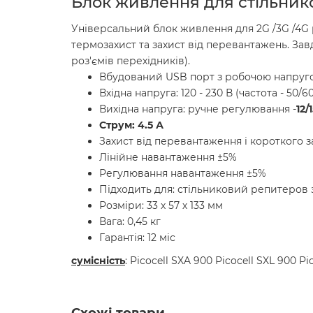
Блок живлення для стільникови
Універсальний блок живлення для 2G /3G /4G
термозахист та захист від перевантажень. Завд
роз'ємів перехідників).
Вбудований USB порт з робочою напругою
Вхідна напруга: 120 - 230 В (частота - 50/60
Вихідна напруга: ручне регулювання -
12/
Струм: 4.5 А
Захист від перевантаження і короткого з
Лінійне навантаження ±
5%
Регулювання навантаження ±
5%
Підходить для: стільниковий репитеров 
Розміри: 33 х 57 х 133 мм
Вага: 0,45 кг
Гарантія: 12 міс
сумісність
: Picocell SXA 900 Picocell SXL 900 Pi
Схожі товари