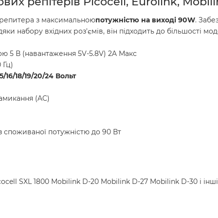
х репітерів Picocell, Eurolink, Mobil
 репитера з максимальною
потужністю на виході 90W
. Забе
яки набору вхідних роз'ємів, він підходить до більшості мо
 5 В (навантаження 5V-5.8V) 2A Макс
 Гц)
15/16/18/19/20/24 Вольт
амикання (AC)
з споживаної потужністю до 90 Вт
cocell SXL 1800 Mobilink D-20 Mobilink D-27 Mobilink D-30 і інші