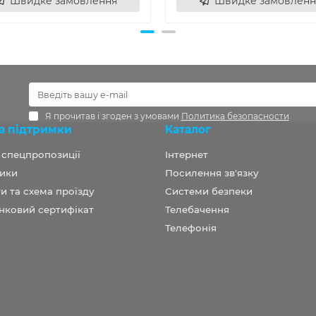
Швидке замовлення
Швидке замовленн
Я прочитав і згоден з умовами
Политика безопасности
а підтримки
Каталог
а спецпропозиції
Інтернет
ики
Посилення зв'язку
и та схема проїзду
Системи безпеки
нковий сертифікат
Телебачення
Телефонія