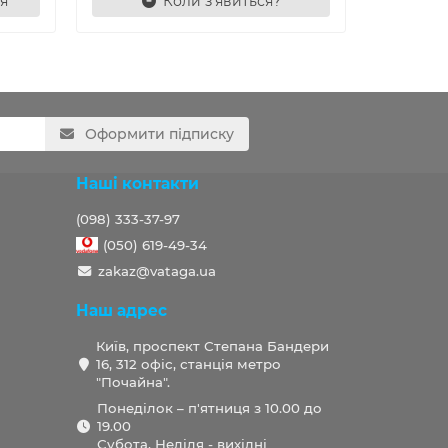
я
Коли з'явиться?
Ш
Оформити підписку
Наші контакти
(098) 333-37-97
(050) 619-49-34
zakaz@vataga.ua
Наш адрес
Київ, проспект Степана Бандери
16, 312 офіс, станція метро
"Почайна".
Понеділок – п'ятниця з 10.00 до
19.00
Субота, Неділя - вихідні