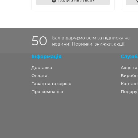
Коли з'явиться?
50
Балів даруємо всім за підписку на
новини! Новинки, знижки, акції.
Інформація
Служб
Доставка
Акції т
Оплата
Виробн
Гарантія та сервіс
Контакт
Про компанію
Подару
Розробка OCStudio.pro