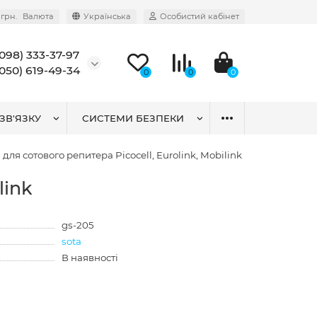
грн.
Валюта
Українська
Особистий кабінет
(098) 333-37-97
(050) 619-49-34
0
0
0
ЗВ'ЯЗКУ
СИСТЕМИ БЕЗПЕКИ
для сотового репитера Picocell, Eurolink, Mobilink
link
gs-205
sota
В наявності