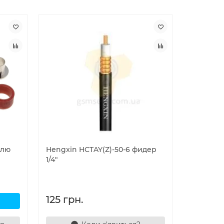
Лідер про
елю
Hengxin HCTAY(Z)-50-6 фидер
Одескабе
1/4"
160 гр
125 грн.