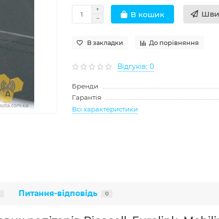
Шви
В кошик
В закладки
До порівняння
Відгуків: 0
Бренди
Гарантія
Всі характеристики
Питання-відповідь
0