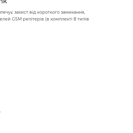
ink
зпечує захист від короткого замикання,
делей GSM репітерів (в комплекті 8 типів
.