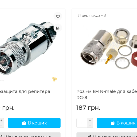
Лідер продажу!
озащита для репитера
Роз'єм ВЧ N-male для каб
RG-8
 грн.
187 грн.
В кошик
В кошик