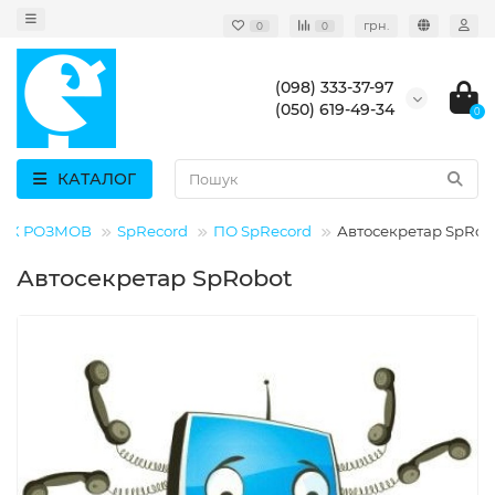
грн.
0
0
(098) 333-37-97
(050) 619-49-34
0
КАТАЛОГ
ИХ РОЗМОВ
SpRecord
ПО SpRecord
Автосекретар SpRob
Автосекретар SpRobot