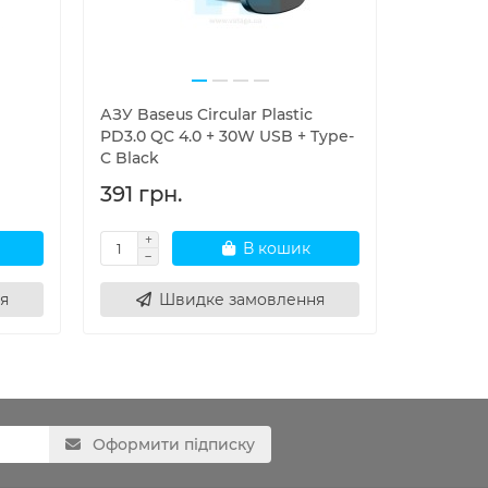
АЗУ Baseus Circular Plastic
Швидка з
PD3.0 QC 4.0 + 30W USB + Type-
Charge 3
C Black
7 6 6 S 
391 грн.
371 грн
В кошик
я
Швидке замовлення
Ш
Оформити підписку