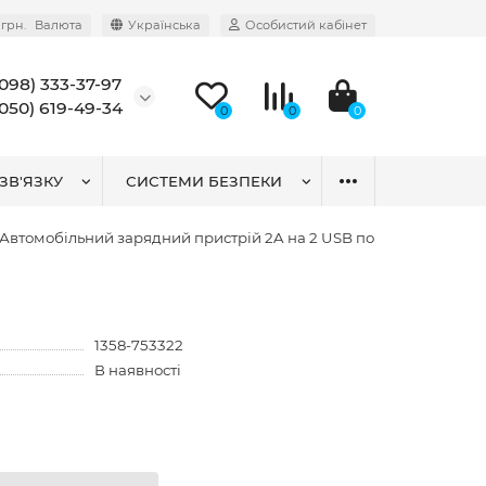
грн.
Валюта
Українська
Особистий кабінет
(098) 333-37-97
(050) 619-49-34
0
0
0
ЗВ'ЯЗКУ
СИСТЕМИ БЕЗПЕКИ
Автомобільний зарядний пристрій 2A на 2 USB порти
1358-753322
В наявності