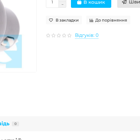
Шви
В кошик
В закладки
До порівняння
Відгуків: 0
відь
0