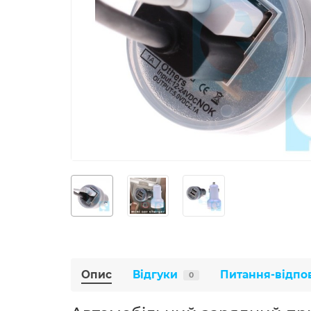
Опис
Відгуки
Питання-відпо
0