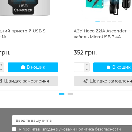
дний пристрій USB 5
АЗУ Hoco Z21A Ascender +
 1А
кабель MicroUSB 3.4A
грн.
352 грн.
В кошик
В кошик
Швидке замовлення
Швидке замовленн
Я прочитав і згоден з умовами
Политика безопасности