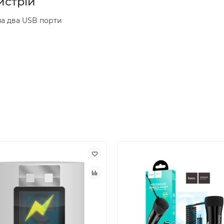
истрій
на два USB порти