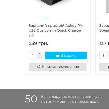
Зарядний пристрій Aukey PA-
Заря
U28 Qualcomm Quick Charge
Вольт
2.0
539 грн.
137 
В кошик
Швидке замовлення
50
Балів даруємо всім за підписку на
новини! Новинки, знижки, акції.