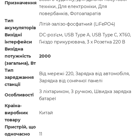
Призначення
техніки, Для електроніки, Для
повербанків, Фотоапаратів
Тип
Літій-залізо-фосфатний (LiFePO4)
акумуляторів
Вихідні
DC-роз'єм, USB Type A, USB Type C, XT60,
інтерфейси
Гніздо прикурювача, 3 х Розетка 220 В
Вихідна
потужність
2000
(загальна), Вт
Тип
Від мережі 220, Зарядка від автомобіля,
заряджання
Зарядка від сонячної панелі
станції
З ліхтариком, З ручкою, Швидка зарядка
Особливості
батареї
Країна-
виробник
Китай
товару
Пристрій, що
одночасно
11