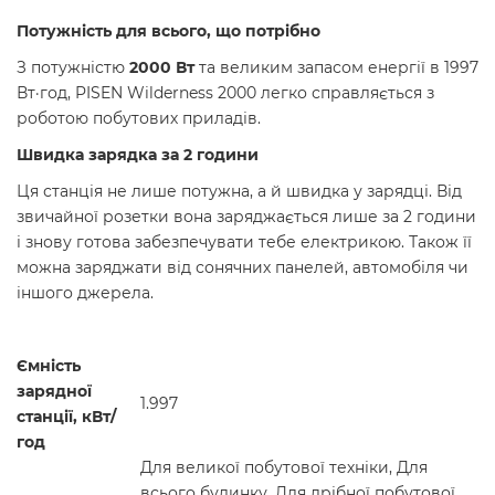
Потужність для всього, що потрібно
З потужністю
2000 Вт
та великим запасом енергії в 1997
Вт·год, PISEN Wilderness 2000 легко справляється з
роботою побутових приладів.
Швидка зарядка за 2 години
Ця станція не лише потужна, а й швидка у зарядці. Від
звичайної розетки вона заряджається лише за 2 години
і знову готова забезпечувати тебе електрикою. Також її
можна заряджати від сонячних панелей, автомобіля чи
іншого джерела.
Ємність
зарядної
1.997
станції, кВт/
год
Для великої побутової техніки, Для
всього будинку, Для дрібної побутової