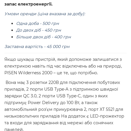
запас електроенергії.
Умови оренди (ціна вказана за добу):
Одна доба - 500 грн
До двох діб - 450 грн
Більше двох діб - 400 грн
Заставна вартість - 45 000 грн
Якщо шукаєш пристрій, який допоможе залишатися з
електрикою навіть під час відключень або на природі,
PISEN Wilderness 2000 – це те, що потрібно.
Вона має 3 розетки 220В для підключення побутових
приладів, 2 порти USB Type-A з підтримкою швидкої
зарядки QC 3.0, 2 порти USB Type-C, один з яких
підтримує Power Delivery до 100 Вт, а також
автомобільний роз'єм прикурювача 2, порт XT 5521 для
низьковольтних приладів На додаток є LED-прожектор
та входи для заряджання від мережі або сонячних
панелей.