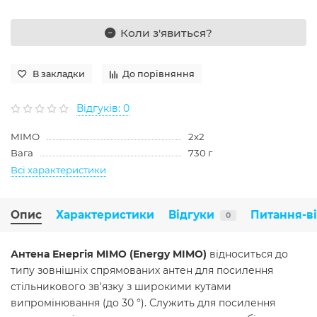
Коли з'явиться?
В закладки
До порівняння
Відгуків: 0
MIMO
2x2
Вага
730 г
Всі характеристики
Опис
Характеристики
Відгуки
Питання-в
0
Антена Енергія MIMO (Energy MIMO)
відноситься до
типу зовнішніх спрямованих антен для посилення
стільникового зв'язку з широкими кутами
випромінювання (до 30 °). Служить для посилення