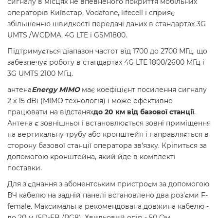
сигналу в місцях не впевненого покриття мобільних
операторів Київстар, Vodafone, lifecell і сприяє
збільшенню швидкості передачі даних в стандартах 3G
UMTS /WCDMA, 4G LTE і GSM1800.
Підтримується діапазон частот від 1700 до 2700 МГц, що
забезпечує роботу в стандартах 4G LTE 1800/2600 МГц і
3G UMTS 2100 МГц.
антена
Energy MIMO
має коефіцієнт посилення сигналу
2 x 15 dBi (MIMO технологія) і може ефективно
працювати на відстанях
до 20 км від базової станції
.
Антена є зовнішньої і встановлюється зовні приміщення
на вертикальну трубу або кронштейн і направляється в
сторону базової станції оператора зв'язку. Кріпиться за
допомогою кронштейна, який йде в комплекті
поставки.
Для з'єднання з абонентським пристроєм за допомогою
ВЧ кабелю на задній панелі встановлено два роз'єми F-
female. Максимальна рекомендована довжина кабелю -
до 20 м (5D-FB /RG8). Хвильовий опір - 50 Ом.