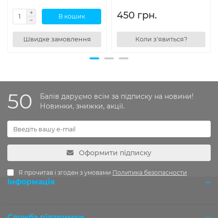
450 грн.
В кошик
Швидке замовлення
Коли з'явиться?
50
Балів даруємо всім за підписку на новини!
Новинки, знижки, акції.
Оформити підписку
Я прочитав і згоден з умовами
Политика безопасности
Інформація
Розробка OCStudio.pro
Служба підтримки